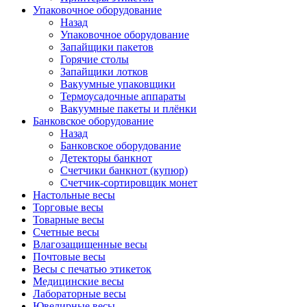
Упаковочное оборудование
Назад
Упаковочное оборудование
Запайщики пакетов
Горячие столы
Запайщики лотков
Вакуумные упаковщики
Термоусадочные аппараты
Вакуумные пакеты и плёнки
Банковское оборудование
Назад
Банковское оборудование
Детекторы банкнот
Cчетчики банкнот (купюр)
Счетчик-сортировщик монет
Настольные весы
Торговые весы
Товарные весы
Счетные весы
Влагозащищенные весы
Почтовые весы
Весы с печатью этикеток
Медицинские весы
Лабораторные весы
Ювелирные весы