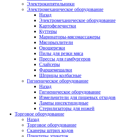
Электрокипятильники
Электромеханическое оборудование
Назад
Электромеханическое оборудование
Картофелечистки
Куттеры
Маринаторы-мясомассажеры
Мясорыхлители
Овощерезки
Пилы для резки мяса
Прессы для гамбургеров
Слайсеры
Фаршемешалки
Шприцы колбасные
Гигиеническое оборудование
Назад
Гигиеническое оборудование
Измельчители для пищевых отходов
Лампы инсектицидные
Стерилизаторы для ножей
Торговое оборудование
Назад
Торговое оборудование
Сканеры штрих кодов
Принтеры этикеток