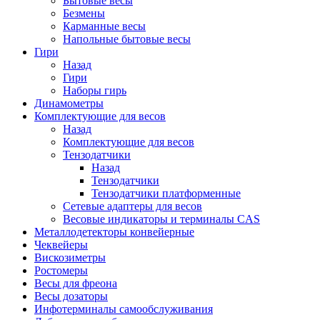
Бытовые весы
Безмены
Карманные весы
Напольные бытовые весы
Гири
Назад
Гири
Наборы гирь
Динамометры
Комплектующие для весов
Назад
Комплектующие для весов
Тензодатчики
Назад
Тензодатчики
Тензодатчики платформенные
Сетевые адаптеры для весов
Весовые индикаторы и терминалы CAS
Металлодетекторы конвейерные
Чеквейеры
Вискозиметры
Ростомеры
Весы для фреона
Весы дозаторы
Инфотерминалы самообслуживания