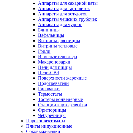
Аппараты для сахарной ваты
Аппараты для тарталеток
Аппараты для хот-догов
Аппараты чешских трубочек
Аппараты для чуррос
Блинницы
Вафельницы
Витрины для пиццы
Витрины тепловые
Грили
Измельчители льда
Макароноварки
Печи для пиццы
Печи-СВЧ
Поверхности жарочные
Подогреватели
Рисоварки
Термостаты
Тостеры конвейерные
Станции картофеля фри
Фритюрницы
Чебуречницы
Пароконвектоматы
Плиты индукционные
Соковыжималки