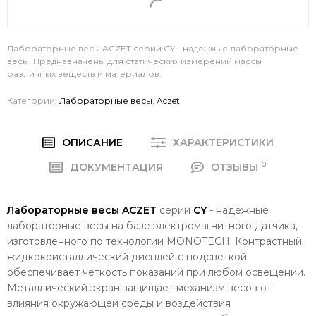
Лабораторные весы ACZET серии CY - надежные лабораторные
весы. Предназначены для статических измерений массы
различных веществ и материалов.
Категории:
Лабораторные весы
,
Aczet
ОПИСАНИЕ
ХАРАКТЕРИСТИКИ
0
ДОКУМЕНТАЦИЯ
ОТЗЫВЫ
Лабораторные весы ACZET
серии
CY
- надежные
лабораторные весы на базе электромагнитного датчика,
изготовленного по технологии MONOTECH. Контрастный
жидкокристаллический дисплей с подсветкой
обеспечивает четкость показаний при любом освещении.
Металлический экран защищает механизм весов от
влияния окружающей среды и воздействия