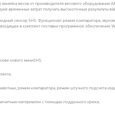
я линейка весов от производителя весового оборудования
уме временных затрат получать высокоточные результаты вз
ридный сенсор SHS. Функционал: режим компаратора, звуков
входящее в комплект поставки программное обеспечение Win
снове нового миниSHS;
лекте;
вотных, режим компаратора, режим штучного подсчета изде
магнитным материалом с помощью поддонного крюка;