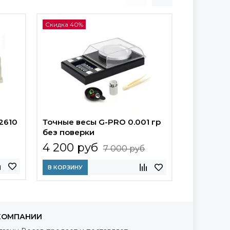
Скидка 40%
Скидка 17%
2610
Точные весы G-PRO 0.001 гр
Весы лаб
без поверки
122АCF-15
4 200 руб
10 946
7 000 руб
В КОРЗИНУ
В КОРЗИНУ
КОМПАНИИ