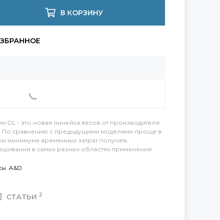
В КОРЗИНУ
 DL - это новая линейка весов от производителя
. По сравнению с предыдущими моделями проще в
ри минимуме временных затрат получать
ешивания в самых разных областях применения.
сы
,
A&D
2
СТАТЬИ