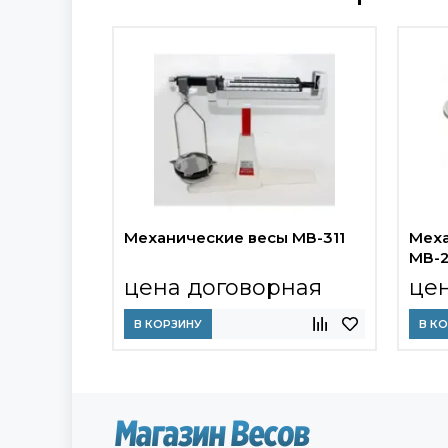
Механические весы МВ-311
Меха
МВ-
цена договорная
це
В КОРЗИНУ
В К