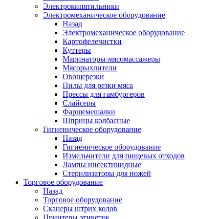
Электрокипятильники
Электромеханическое оборудование
Назад
Электромеханическое оборудование
Картофелечистки
Куттеры
Маринаторы-мясомассажеры
Мясорыхлители
Овощерезки
Пилы для резки мяса
Прессы для гамбургеров
Слайсеры
Фаршемешалки
Шприцы колбасные
Гигиеническое оборудование
Назад
Гигиеническое оборудование
Измельчители для пищевых отходов
Лампы инсектицидные
Стерилизаторы для ножей
Торговое оборудование
Назад
Торговое оборудование
Сканеры штрих кодов
Принтеры этикеток