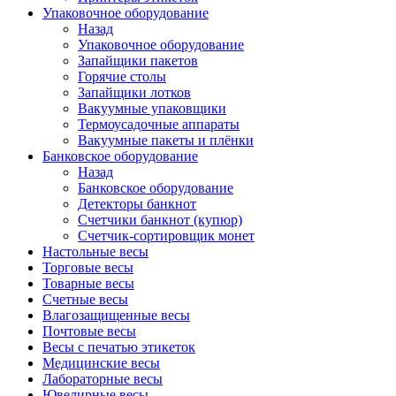
Упаковочное оборудование
Назад
Упаковочное оборудование
Запайщики пакетов
Горячие столы
Запайщики лотков
Вакуумные упаковщики
Термоусадочные аппараты
Вакуумные пакеты и плёнки
Банковское оборудование
Назад
Банковское оборудование
Детекторы банкнот
Cчетчики банкнот (купюр)
Счетчик-сортировщик монет
Настольные весы
Торговые весы
Товарные весы
Счетные весы
Влагозащищенные весы
Почтовые весы
Весы с печатью этикеток
Медицинские весы
Лабораторные весы
Ювелирные весы