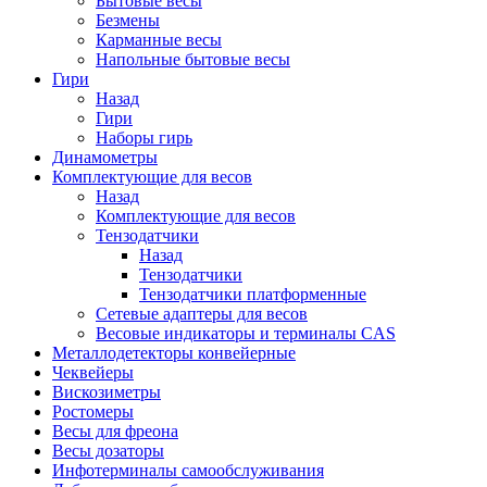
Бытовые весы
Безмены
Карманные весы
Напольные бытовые весы
Гири
Назад
Гири
Наборы гирь
Динамометры
Комплектующие для весов
Назад
Комплектующие для весов
Тензодатчики
Назад
Тензодатчики
Тензодатчики платформенные
Сетевые адаптеры для весов
Весовые индикаторы и терминалы CAS
Металлодетекторы конвейерные
Чеквейеры
Вискозиметры
Ростомеры
Весы для фреона
Весы дозаторы
Инфотерминалы самообслуживания