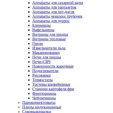
Аппараты для сахарной ваты
Аппараты для тарталеток
Аппараты для хот-догов
Аппараты чешских трубочек
Аппараты для чуррос
Блинницы
Вафельницы
Витрины для пиццы
Витрины тепловые
Грили
Измельчители льда
Макароноварки
Печи для пиццы
Печи-СВЧ
Поверхности жарочные
Подогреватели
Рисоварки
Термостаты
Тостеры конвейерные
Станции картофеля фри
Фритюрницы
Чебуречницы
Пароконвектоматы
Плиты индукционные
Соковыжималки