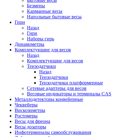
Бытовые весы
Безмены
Карманные весы
Напольные бытовые весы
Гири
Назад
Гири
Наборы гирь
Динамометры
Комплектующие для весов
Назад
Комплектующие для весов
Тензодатчики
Назад
Тензодатчики
Тензодатчики платформенные
Сетевые адаптеры для весов
Весовые индикаторы и терминалы CAS
Металлодетекторы конвейерные
Чеквейеры
Вискозиметры
Ростомеры
Весы для фреона
Весы дозаторы
Инфотерминалы самообслуживания