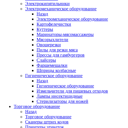
Электрокипятильники
Электромеханическое оборудование
Назад
Электромеханическое оборудование
Картофелечистки
Куттеры
Маринаторы-мясомассажеры
Мясорыхлители
Овощерезки
Пилы для резки мяса
Прессы для гамбургеров
Слайсеры
Фаршемешалки
Шприцы колбасные
Гигиеническое оборудование
Назад
Гигиеническое оборудование
Измельчители для пищевых отходов
Лампы инсектицидные
Стерилизаторы для ножей
Торговое оборудование
Назад
Торговое оборудование
Сканеры штрих кодов
Принтеры этикеток