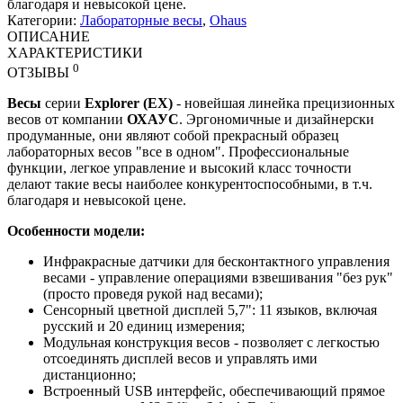
благодаря и невысокой цене.
Категории:
Лабораторные весы
,
Ohaus
ОПИСАНИЕ
ХАРАКТЕРИСТИКИ
0
ОТЗЫВЫ
Весы
серии
Explorer (EX)
- новейшая линейка прецизионных
весов от компании
ОХАУС
. Эргономичные и дизайнерски
продуманные, они являют собой прекрасный образец
лабораторных весов "все в одном". Профессиональные
функции, легкое управление и высокий класс точности
делают такие весы наиболее конкурентоспособными, в т.ч.
благодаря и невысокой цене.
Особенности модели:
Инфракрасные датчики для бесконтактного управления
весами - управление операциями взвешивания "без рук"
(просто проведя рукой над весами);
Сенсорный цветной дисплей 5,7": 11 языков, включая
русский и 20 единиц измерения;
Модульная конструкция весов - позволяет с легкостью
отсоединять дисплей весов и управлять ими
дистанционно;
Встроенный USB интерфейс, обеспечивающий прямое