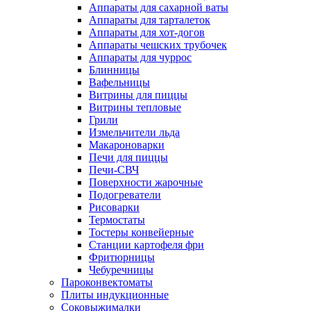
Аппараты для сахарной ваты
Аппараты для тарталеток
Аппараты для хот-догов
Аппараты чешских трубочек
Аппараты для чуррос
Блинницы
Вафельницы
Витрины для пиццы
Витрины тепловые
Грили
Измельчители льда
Макароноварки
Печи для пиццы
Печи-СВЧ
Поверхности жарочные
Подогреватели
Рисоварки
Термостаты
Тостеры конвейерные
Станции картофеля фри
Фритюрницы
Чебуречницы
Пароконвектоматы
Плиты индукционные
Соковыжималки