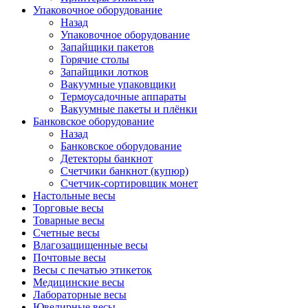
Упаковочное оборудование
Назад
Упаковочное оборудование
Запайщики пакетов
Горячие столы
Запайщики лотков
Вакуумные упаковщики
Термоусадочные аппараты
Вакуумные пакеты и плёнки
Банковское оборудование
Назад
Банковское оборудование
Детекторы банкнот
Cчетчики банкнот (купюр)
Счетчик-сортировщик монет
Настольные весы
Торговые весы
Товарные весы
Счетные весы
Влагозащищенные весы
Почтовые весы
Весы с печатью этикеток
Медицинские весы
Лабораторные весы
Ювелирные весы