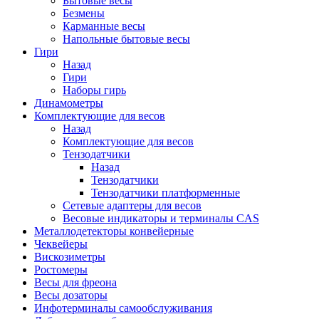
Бытовые весы
Безмены
Карманные весы
Напольные бытовые весы
Гири
Назад
Гири
Наборы гирь
Динамометры
Комплектующие для весов
Назад
Комплектующие для весов
Тензодатчики
Назад
Тензодатчики
Тензодатчики платформенные
Сетевые адаптеры для весов
Весовые индикаторы и терминалы CAS
Металлодетекторы конвейерные
Чеквейеры
Вискозиметры
Ростомеры
Весы для фреона
Весы дозаторы
Инфотерминалы самообслуживания