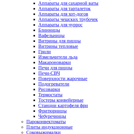
Аппараты для сахарной ваты
Аппараты для тарталеток
Аппараты для хот-догов
Аппараты чешских трубочек
Аппараты для чуррос
Блинницы
Вафельницы
Витрины для пиццы
Витрины тепловые
Грили
Измельчители льда
Макароноварки
Печи для пиццы
Печи-СВЧ
Поверхности жарочные
Подогреватели
Рисоварки
Термостаты
Тостеры конвейерные
Станции картофеля фри
Фритюрницы
Чебуречницы
Пароконвектоматы
Плиты индукционные
Соковыжималки