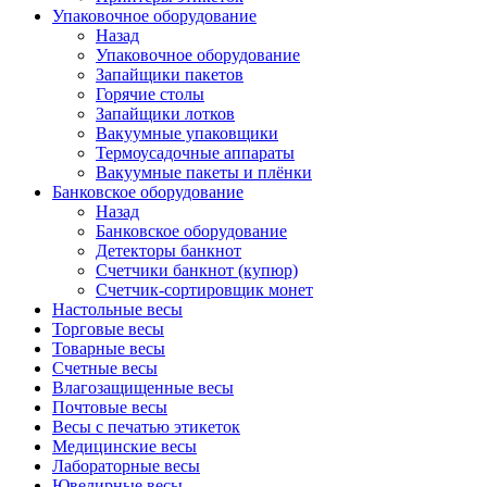
Упаковочное оборудование
Назад
Упаковочное оборудование
Запайщики пакетов
Горячие столы
Запайщики лотков
Вакуумные упаковщики
Термоусадочные аппараты
Вакуумные пакеты и плёнки
Банковское оборудование
Назад
Банковское оборудование
Детекторы банкнот
Cчетчики банкнот (купюр)
Счетчик-сортировщик монет
Настольные весы
Торговые весы
Товарные весы
Счетные весы
Влагозащищенные весы
Почтовые весы
Весы с печатью этикеток
Медицинские весы
Лабораторные весы
Ювелирные весы