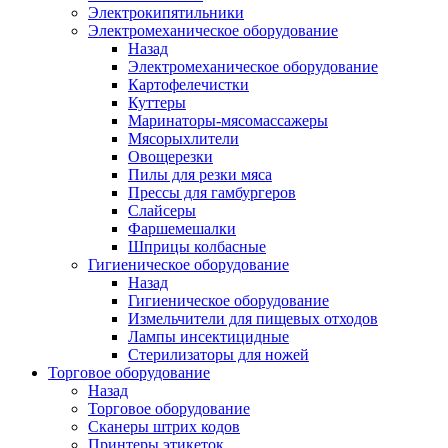
Электрокипятильники
Электромеханическое оборудование
Назад
Электромеханическое оборудование
Картофелечистки
Куттеры
Маринаторы-мясомассажеры
Мясорыхлители
Овощерезки
Пилы для резки мяса
Прессы для гамбургеров
Слайсеры
Фаршемешалки
Шприцы колбасные
Гигиеническое оборудование
Назад
Гигиеническое оборудование
Измельчители для пищевых отходов
Лампы инсектицидные
Стерилизаторы для ножей
Торговое оборудование
Назад
Торговое оборудование
Сканеры штрих кодов
Принтеры этикеток