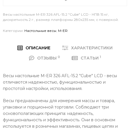
Весы настольные M-ER 326 AFL-15.2 "Cube" LCD - НПВ 15 кг,
дискретность 2 г., размер платформы 280х235 мм, с поверкой.
Категории:
Настольные весы
,
M-ER
ОПИСАНИЕ
ХАРАКТЕРИСТИКИ
0
1
ОТЗЫВЫ
СТАТЬИ
Весы настольные M-ER 326 AFL-15.2 "Cube" LCD - в
есы
отличаются надежностью, функциональностью и
простотой настройки, использования.
Весы предназначены для измерения массы и товара,
упаковки и порционной торговли. Соблюдают три
основополагающих принципа: надежность,
функциональность и эффективность. Они в основном
используется в розничных магазинах, пищевых цепях и