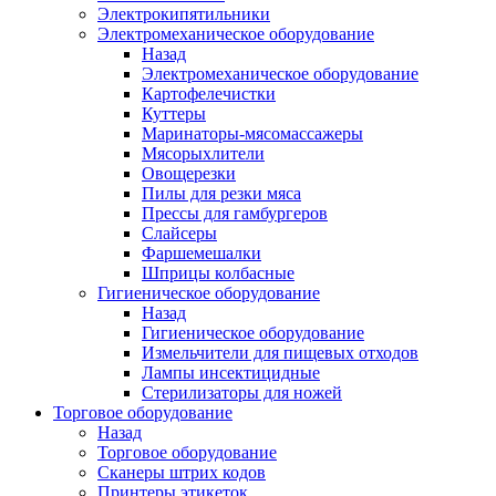
Электрокипятильники
Электромеханическое оборудование
Назад
Электромеханическое оборудование
Картофелечистки
Куттеры
Маринаторы-мясомассажеры
Мясорыхлители
Овощерезки
Пилы для резки мяса
Прессы для гамбургеров
Слайсеры
Фаршемешалки
Шприцы колбасные
Гигиеническое оборудование
Назад
Гигиеническое оборудование
Измельчители для пищевых отходов
Лампы инсектицидные
Стерилизаторы для ножей
Торговое оборудование
Назад
Торговое оборудование
Сканеры штрих кодов
Принтеры этикеток