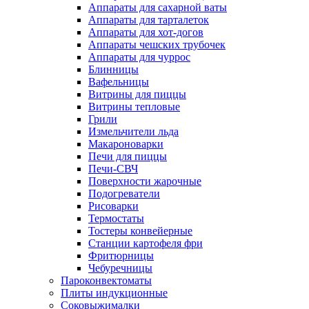
Аппараты для сахарной ваты
Аппараты для тарталеток
Аппараты для хот-догов
Аппараты чешских трубочек
Аппараты для чуррос
Блинницы
Вафельницы
Витрины для пиццы
Витрины тепловые
Грили
Измельчители льда
Макароноварки
Печи для пиццы
Печи-СВЧ
Поверхности жарочные
Подогреватели
Рисоварки
Термостаты
Тостеры конвейерные
Станции картофеля фри
Фритюрницы
Чебуречницы
Пароконвектоматы
Плиты индукционные
Соковыжималки