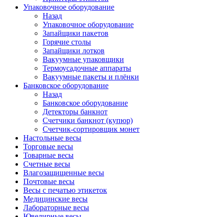
Упаковочное оборудование
Назад
Упаковочное оборудование
Запайщики пакетов
Горячие столы
Запайщики лотков
Вакуумные упаковщики
Термоусадочные аппараты
Вакуумные пакеты и плёнки
Банковское оборудование
Назад
Банковское оборудование
Детекторы банкнот
Cчетчики банкнот (купюр)
Счетчик-сортировщик монет
Настольные весы
Торговые весы
Товарные весы
Счетные весы
Влагозащищенные весы
Почтовые весы
Весы с печатью этикеток
Медицинские весы
Лабораторные весы
Ювелирные весы