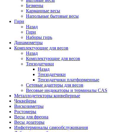
Бытовые весы
Безмены
Карманные весы
Напольные бытовые весы
Гири
Назад
Гири
Наборы гирь
Динамометры
Комплектующие для весов
Назад
Комплектующие для весов
Тензодатчики
Назад
Тензодатчики
Тензодатчики платформенные
Сетевые адаптеры для весов
Весовые индикаторы и терминалы CAS
Металлодетекторы конвейерные
Чеквейеры
Вискозиметры
Ростомеры
Весы для фреона
Весы дозаторы
Инфотерминалы самообслуживания