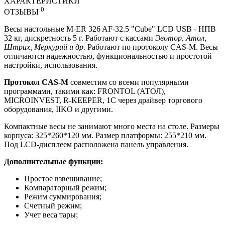
ХАРАКТЕРИСТИКИ
0
ОТЗЫВЫ
Весы настольные M-ER 326 AF-32.5 "Cube" LCD USB - НПВ
32 кг, дискретность 5 г.
Работают с кассами
Эвотор, Атол,
Штрих, Меркурий и др
. Работают по протоколу CAS-M.
В
есы
отличаются надежностью, функциональностью и простотой
настройки, использования.
Протокол CAS-M
совместим со всеми популярными
программами, такими как: FRONTOL (АТОЛ),
MICROINVEST, R-KEEPER, 1С через драйвер торгового
оборудования, IIKO и другими.
Компактные весы не занимают много места на столе. Размеры
корпуса: 325*260*120 мм. Размер платформы: 255*210 мм.
Под LCD-дисплеем расположена панель управления.
Дополнительные функции:
Простое взвешивание;
Компараторный режим;
Режим суммирования;
Счетный режим;
Учет веса тары;