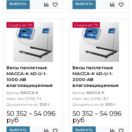
ВЫБРАТЬ
ВЫБРАТЬ
Скидка до 7%
Скидка до 7%
Весы паллетные
Весы паллетные
МАССА-К 4D-U-1-
МАССА-К 4D-U-1-
1000-AB
2000-AB
влагозащищенные
влагозащищенные
Бренд:
МАССА-К
Бренд:
МАССА-К
Макс. вес (НПВ):
1 т
Макс. вес (НПВ):
2 т
Дискретность (d):
200 г
Дискретность (d):
500 г
50 352 – 54 096
50 352 – 54 096
руб
руб
ВЫБРАТЬ
ВЫБРАТЬ