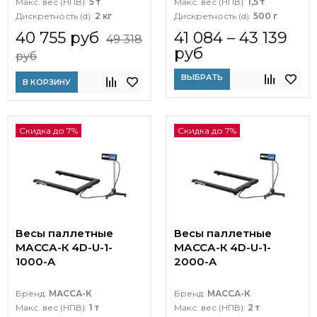
Макс. вес (НПВ):
5 т
Макс. вес (НПВ):
1,5 т
Дискретность (d):
2 кг
Дискретность (d):
500 г
40 755 руб
41 084 – 43 139
49 318
руб
руб
ВЫБРАТЬ
В КОРЗИНУ
Скидка до 7%
Скидка до 7%
Весы паллетные
Весы паллетные
МАССА-К 4D-U-1-
МАССА-К 4D-U-1-
1000-A
2000-A
Бренд:
МАССА-К
Бренд:
МАССА-К
Макс. вес (НПВ):
1 т
Макс. вес (НПВ):
2 т