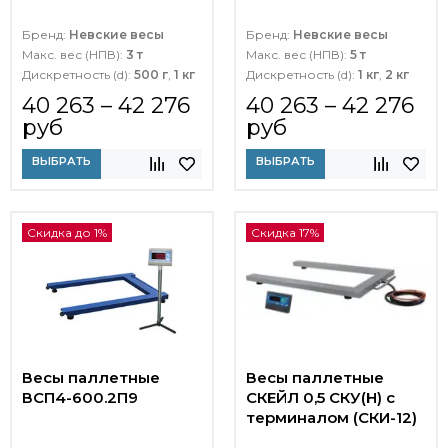
Бренд:
Невские весы
Бренд:
Невские весы
Макс. вес (НПВ):
3 т
Макс. вес (НПВ):
5 т
Дискретность (d):
500 г
,
1 кг
Дискретность (d):
1 кг
,
2 кг
40 263 – 42 276
40 263 – 42 276
руб
руб
ВЫБРАТЬ
ВЫБРАТЬ
Скидка до 1%
Скидка 17%
Весы паллетные
Весы паллетные
ВСП4-600.2П9
СКЕЙЛ 0,5 СКУ(Н) с
терминалом (СКИ-12)