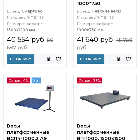
1000*750
Бренд:
СмартВес
Бренд:
Невские весы
Макс. вес (НПВ):
1 т
Макс. вес (НПВ):
1 т
Размер платформы:
Размер платформы:
1500х1200 мм
1000х750 мм
40 554 руб
41 640 руб
56
45 750
687 руб
руб
В КОРЗИНУ
В КОРЗИНУ
Скидка 9%
Хит
Скидка 33%
Весы
Весы
платформенные
платформенные
ВСП4-1000.2 А9
ВП-1000, 1500x1500