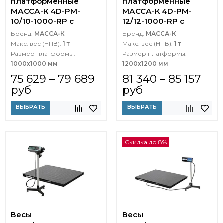
платформенные
платформенные
МАССА-К 4D-PM-
МАССА-К 4D-PM-
10/10-1000-RP с
12/12-1000-RP с
печатью этикеток
печатью этикеток
Бренд:
МАССА-К
Бренд:
МАССА-К
Макс. вес (НПВ):
1 т
Макс. вес (НПВ):
1 т
Размер платформы:
Размер платформы:
1000х1000 мм
1200х1200 мм
75 629 – 79 689
81 340 – 85 157
руб
руб
ВЫБРАТЬ
ВЫБРАТЬ
Скидка до 8%
Весы
Весы