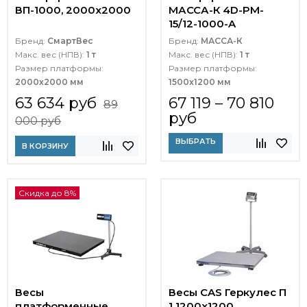
ВП-1000, 2000x2000
МАССА-К 4D-PM-
15/12-1000-A
Бренд:
СмартВес
Бренд:
МАССА-К
Макс. вес (НПВ):
1 т
Макс. вес (НПВ):
1 т
Размер платформы:
Размер платформы:
2000х2000 мм
1500х1200 мм
63 634 руб
67 119 – 70 810
89
руб
000 руб
ВЫБРАТЬ
В КОРЗИНУ
Скидка до 8%
Весы
Весы CAS Геркулес П
платформенные
1 1200x1200