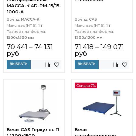
МАССА-К 4D-PM-15/15-
1000-A
Бренд:
МАССА-К
Бренд:
CAS
Макс. вес (НПВ):
1 т
Макс. вес (НПВ):
1 т
Размер платформы:
Размер платформы:
1500х1500 мм
1200х1200 мм
70 441 – 74 131
71 418 – 149 071
руб
руб
ВЫБРАТЬ
ВЫБРАТЬ
Скидка 7%
Весы CAS Геркулес П
Весы
1 1200x1500
платформенные