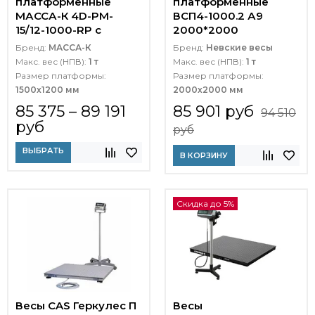
платформенные
платформенные
МАССА-К 4D-PM-
ВСП4-1000.2 А9
15/12-1000-RP с
2000*2000
печатью этикеток
Бренд:
МАССА-К
Бренд:
Невские весы
Макс. вес (НПВ):
1 т
Макс. вес (НПВ):
1 т
Размер платформы:
Размер платформы:
1500х1200 мм
2000х2000 мм
85 375 – 89 191
85 901 руб
94 510
руб
руб
ВЫБРАТЬ
В КОРЗИНУ
Скидка до 5%
Весы CAS Геркулес П
Весы