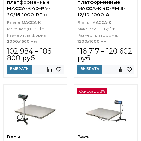
платформенные
платформенные
МАССА-К 4D-PM-
МАССА-К 4D-PM.S-
20/15-1000-RP с
12/10-1000-A
печатью этикеток
Бренд:
МАССА-К
Бренд:
МАССА-К
Макс. вес (НПВ):
1 т
Макс. вес (НПВ):
1 т
Размер платформы:
Размер платформы:
2000х1500 мм
1200х1000 мм
102 984 – 106
116 717 – 120 602
800 руб
руб
ВЫБРАТЬ
ВЫБРАТЬ
Скидка до 3%
Весы
Весы