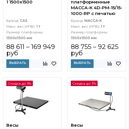
1 1500x1500
платформенные
МАССА-К 4D-PM-15/15-
1000-RP с печатью
этикеток
Бренд:
CAS
Бренд:
МАССА-К
Макс. вес (НПВ):
1 т
Макс. вес (НПВ):
1 т
Размер платформы:
Размер платформы:
1500х1500 мм
1500х1500 мм
88 611 – 169 949
88 755 – 92 625
руб
руб
ВЫБРАТЬ
ВЫБРАТЬ
Скидка до 5%
Скидка до 3%
Весы
Весы