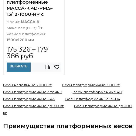
платформенные
МАССА-К 4D-PM.S-
15/12-1000-RP с
печатью этикеток
Бренд:
МАССА-К
Макс. вес (НПВ):
1 т
Размер платформы:
1500х1200 мм
175 326 – 179
386 руб
ВЫБРАТЬ
Весы напольные 2000 кг
Весы платформенные 1500 кг
Весы платформенные 3 тонны
Весы платформенные 4D
Весы платформенные CAS
Весы платформенные ВСП4
Весы платформенные до 150 кг
Весы платформенные до 300
кг
Преимущества платформенных весов