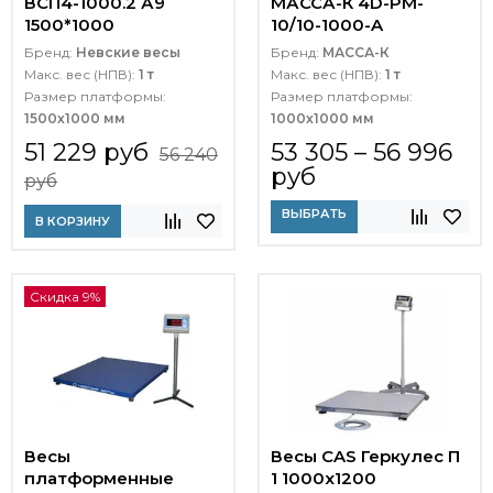
ВСП4-1000.2 А9
МАССА-К 4D-PM-
1500*1000
10/10-1000-A
Бренд:
Невские весы
Бренд:
МАССА-К
Макс. вес (НПВ):
1 т
Макс. вес (НПВ):
1 т
Размер платформы:
Размер платформы:
1500х1000 мм
1000х1000 мм
51 229 руб
53 305 – 56 996
56 240
руб
руб
ВЫБРАТЬ
В КОРЗИНУ
Скидка 9%
Весы
Весы CAS Геркулес П
платформенные
1 1000x1200