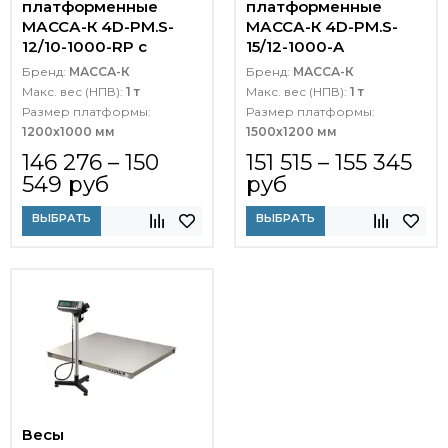
платформенные
платформенные
МАССА-К 4D-PM.S-
МАССА-К 4D-PM.S-
12/10-1000-RP с
15/12-1000-A
печатью этикеток
Бренд:
МАССА-К
Бренд:
МАССА-К
Макс. вес (НПВ):
1 т
Макс. вес (НПВ):
1 т
Размер платформы:
Размер платформы:
1200х1000 мм
1500х1200 мм
146 276 – 150
151 515 – 155 345
549 руб
руб
ВЫБРАТЬ
ВЫБРАТЬ
Весы