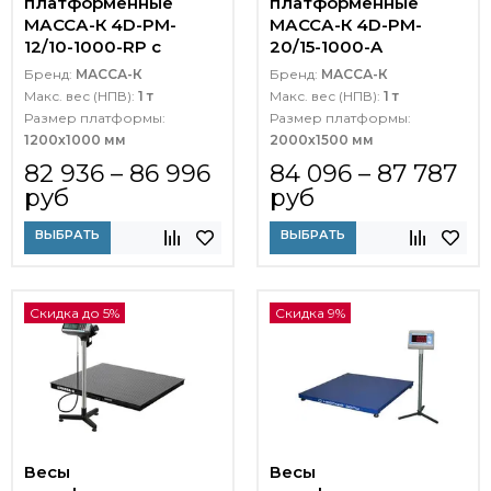
платформенные
платформенные
МАССА-К 4D-PM-
МАССА-К 4D-PM-
12/10-1000-RP с
20/15-1000-A
печатью этикеток
Бренд:
МАССА-К
Бренд:
МАССА-К
Макс. вес (НПВ):
1 т
Макс. вес (НПВ):
1 т
Размер платформы:
Размер платформы:
1200х1000 мм
2000х1500 мм
82 936 – 86 996
84 096 – 87 787
руб
руб
ВЫБРАТЬ
ВЫБРАТЬ
Скидка до 5%
Скидка 9%
Весы
Весы