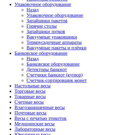
Упаковочное оборудование
Назад
Упаковочное оборудование
Запайщики пакетов
Горячие столы
Запайщики лотков
Вакуумные упаковщики
Термоусадочные аппараты
Вакуумные пакеты и плёнки
Банковское оборудование
Назад
Банковское оборудование
Детекторы банкнот
Cчетчики банкнот (купюр)
Счетчик-сортировщик монет
Настольные весы
Торговые весы
Товарные весы
Счетные весы
Влагозащищенные весы
Почтовые весы
Весы с печатью этикеток
Медицинские весы
Лабораторные весы
Ювелирные весы