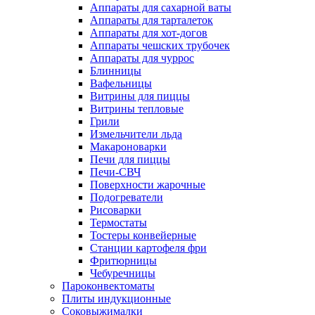
Аппараты для сахарной ваты
Аппараты для тарталеток
Аппараты для хот-догов
Аппараты чешских трубочек
Аппараты для чуррос
Блинницы
Вафельницы
Витрины для пиццы
Витрины тепловые
Грили
Измельчители льда
Макароноварки
Печи для пиццы
Печи-СВЧ
Поверхности жарочные
Подогреватели
Рисоварки
Термостаты
Тостеры конвейерные
Станции картофеля фри
Фритюрницы
Чебуречницы
Пароконвектоматы
Плиты индукционные
Соковыжималки