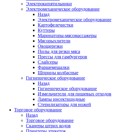
Электрокипятильники
Электромеханическое оборудование
Назад
Электромеханическое оборудование
Картофелечистки
Куттеры
Маринаторы-мясомассажеры
Мясорыхлители
Овощерезки
Пилы для резки мяса
Прессы для гамбургеров
Слайсеры
Фаршемешалки
Шприцы колбасные
Гигиеническое оборудование
Назад
Гигиеническое оборудование
Измельчители для пищевых отходов
Лампы инсектицидные
Стерилизаторы для ножей
Торговое оборудование
Назад
Торговое оборудование
Сканеры штрих кодов
Принтеры этикеток