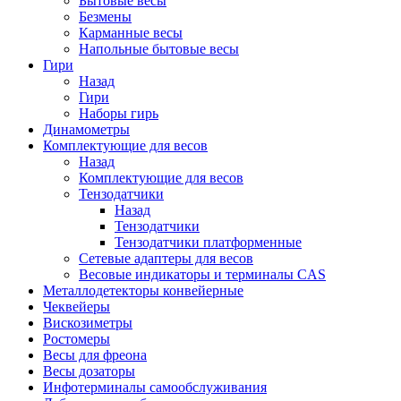
Бытовые весы
Безмены
Карманные весы
Напольные бытовые весы
Гири
Назад
Гири
Наборы гирь
Динамометры
Комплектующие для весов
Назад
Комплектующие для весов
Тензодатчики
Назад
Тензодатчики
Тензодатчики платформенные
Сетевые адаптеры для весов
Весовые индикаторы и терминалы CAS
Металлодетекторы конвейерные
Чеквейеры
Вискозиметры
Ростомеры
Весы для фреона
Весы дозаторы
Инфотерминалы самообслуживания