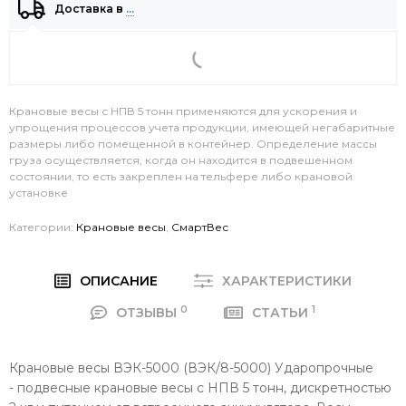
Доставка в
…
Крановые весы с НПВ 5 тонн применяются для ускорения и
упрощения процессов учета продукции, имеющей негабаритные
размеры либо помещенной в контейнер. Определение массы
груза осуществляется, когда он находится в подвешенном
состоянии, то есть закреплен на тельфере либо крановой
установке
Категории:
Крановые весы
,
СмартВес
ОПИСАНИЕ
ХАРАКТЕРИСТИКИ
0
1
ОТЗЫВЫ
СТАТЬИ
Крановые весы ВЭК-5000 (ВЭК/8-5000) Ударопрочные
-
подвесные крановые весы с НПВ 5 тонн, дискретностью