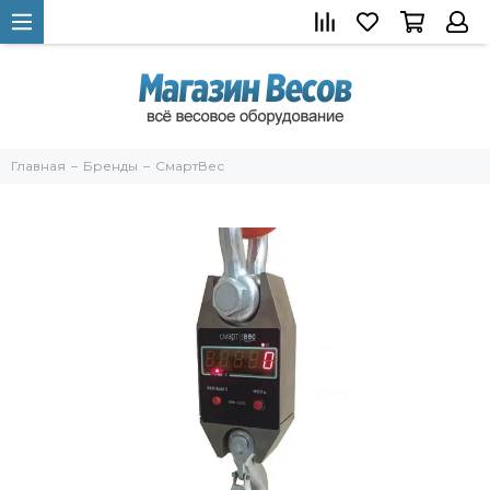
Главная
Бренды
СмартВес