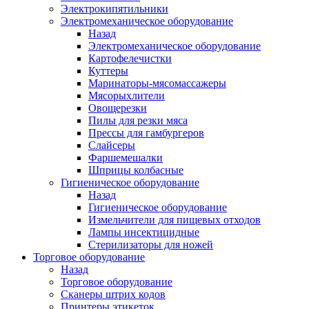
Электрокипятильники
Электромеханическое оборудование
Назад
Электромеханическое оборудование
Картофелечистки
Куттеры
Маринаторы-мясомассажеры
Мясорыхлители
Овощерезки
Пилы для резки мяса
Прессы для гамбургеров
Слайсеры
Фаршемешалки
Шприцы колбасные
Гигиеническое оборудование
Назад
Гигиеническое оборудование
Измельчители для пищевых отходов
Лампы инсектицидные
Стерилизаторы для ножей
Торговое оборудование
Назад
Торговое оборудование
Сканеры штрих кодов
Принтеры этикеток