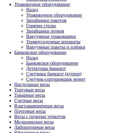
Упаковочное оборудование
Назад
Упаковочное оборудование
Запайщики пакетов
Горячие столы
Запайщики лотков
Вакуумные упаковщики
Термоусадочные аппараты
Вакуумные пакеты и плёнки
Банковское оборудование
Назад
Банковское оборудование
Детекторы банкнот
Cчетчики банкнот (купюр)
Счетчик-сортировщик монет
Настольные весы
Торговые весы
Товарные весы
Счетные весы
Влагозащищенные весы
Почтовые весы
Весы с печатью этикеток
Медицинские весы
Лабораторные весы
Ювелирные весы