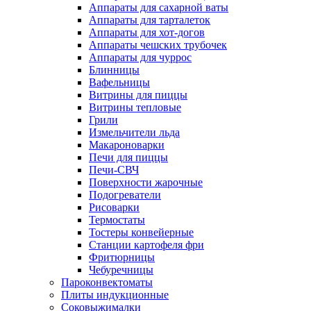
Аппараты для сахарной ваты
Аппараты для тарталеток
Аппараты для хот-догов
Аппараты чешских трубочек
Аппараты для чуррос
Блинницы
Вафельницы
Витрины для пиццы
Витрины тепловые
Грили
Измельчители льда
Макароноварки
Печи для пиццы
Печи-СВЧ
Поверхности жарочные
Подогреватели
Рисоварки
Термостаты
Тостеры конвейерные
Станции картофеля фри
Фритюрницы
Чебуречницы
Пароконвектоматы
Плиты индукционные
Соковыжималки