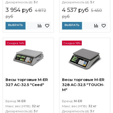
Дискретность (d):
5 г
Дискретность (d):
5 г
3 954 руб
4 537 руб
4 872
5 450
руб
руб
ВЫБРАТЬ
ВЫБРАТЬ
Скидка 14%
Скидка 16%
Весы торговые M-ER
Весы торговые M-ER
327 AC-32.5 "Ceed"
328 AC-32.5 "TOUCH-
M"
Бренд:
M-ER
Бренд:
M-ER
Макс. вес (НПВ):
32 кг
Макс. вес (НПВ):
32 кг
Дискретность (d):
5 г
Дискретность (d):
5 г