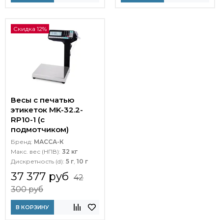
Скидка 12%
Весы с печатью
этикеток MK-32.2-
RP10-1 (с
подмотчиком)
Бренд:
МАССА-К
Макс. вес (НПВ):
32 кг
Дискретность (d):
5 г
,
10 г
37 377 руб
42
300 руб
В КОРЗИНУ