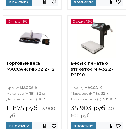
В КОРЗИНУ
В КОРЗИНУ
Скидка 15%
Скидка 12%
Торговые весы
Весы с печатью
МАССА-К MK-32.2-T21
этикеток MK-32.2-
R2P10
Бренд:
МАССА-К
Бренд:
МАССА-К
Макс. вес (НПВ):
32 кг
Макс. вес (НПВ):
32 кг
Дискретность (d):
10 г
Дискретность (d):
5 г
,
10 г
11 875 руб
35 903 руб
13 900
40
руб
600 руб
В КОРЗИНУ
В КОРЗИНУ