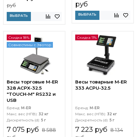
руб
руб
ВЫБРАТЬ
ВЫБРАТЬ
Скидка 18%
Скидка 11%
Совместимы с Эвотор
Весы торговые M-ER
Весы товарные M-ER
328 ACPX-32.5
333 ACPU-32.5
"TOUCH-M" RS232 и
USB
Бренд:
M-ER
Бренд:
M-ER
Макс. вес (НПВ):
32 кг
Макс. вес (НПВ):
32 кг
Дискретность (d):
5 г
Дискретность (d):
5 г
7 075 руб
7 223 руб
8 588
8 134