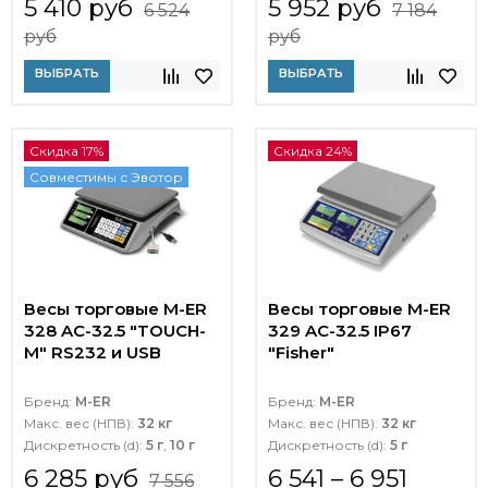
5 410 руб
5 952 руб
6 524
7 184
руб
руб
ВЫБРАТЬ
ВЫБРАТЬ
Скидка 17%
Скидка 24%
Совместимы с Эвотор
Весы торговые M-ER
Весы торговые M-ER
328 AC-32.5 "TOUCH-
329 AC-32.5 IP67
M" RS232 и USB
"Fisher"
Бренд:
M-ER
Бренд:
M-ER
Макс. вес (НПВ):
32 кг
Макс. вес (НПВ):
32 кг
Дискретность (d):
5 г
,
10 г
Дискретность (d):
5 г
6 285 руб
6 541 – 6 951
7 556