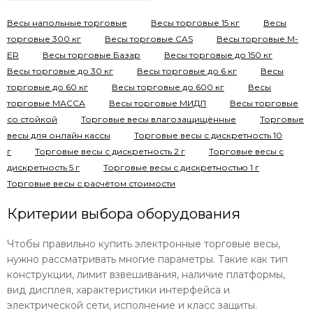
Весы напольные торговые
Весы торговые 15 кг
Весы
торговые 300 кг
Весы торговые CAS
Весы торговые M-
ER
Весы торговые Базар
Весы торговые до 150 кг
Весы торговые до 30 кг
Весы торговые до 6 кг
Весы
торговые до 60 кг
Весы торговые до 600 кг
Весы
торговые МАССА
Весы торговые МИДЛ
Весы торговые
со стойкой
Торговые весы влагозащищённые
Торговые
весы для онлайн кассы
Торговые весы с дискретность 10
г
Торговые весы с дискретность 2 г
Торговые весы с
дискретность 5 г
Торговые весы с дискретностью 1 г
Торговые весы с расчётом стоимости
Критерии выбора оборудования
Чтобы правильно купить электронные торговые весы,
нужно рассматривать многие параметры. Такие как тип
конструкции, лимит взвешивания, наличие платформы,
вид дисплея, характеристики интерфейса и
электрической сети, исполнение и класс защиты.