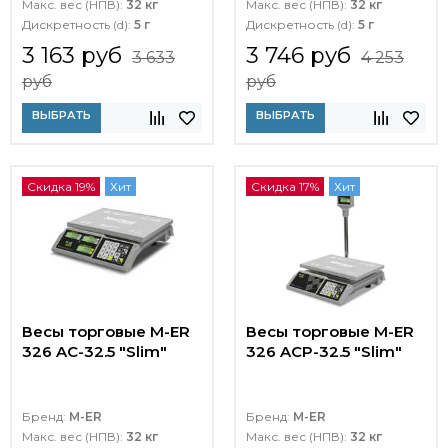
Макс. вес (НПВ):
32 кг
Макс. вес (НПВ):
32 кг
Дискретность (d):
5 г
Дискретность (d):
5 г
3 163 руб
3 746 руб
3 633
4 253
руб
руб
ВЫБРАТЬ
ВЫБРАТЬ
Скидка 19%
Хит
Скидка 17%
Хит
Весы торговые M-ER
Весы торговые M-ER
326 AC-32.5 "Slim"
326 ACP-32.5 "Slim"
Бренд:
M-ER
Бренд:
M-ER
Макс. вес (НПВ):
32 кг
Макс. вес (НПВ):
32 кг