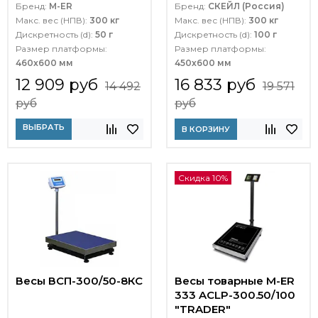
Бренд:
M-ER
Бренд:
СКЕЙЛ (Россия)
Макс. вес (НПВ):
300 кг
Макс. вес (НПВ):
300 кг
Дискретность (d):
50 г
Дискретность (d):
100 г
Размер платформы:
Размер платформы:
460x600 мм
450х600 мм
12 909 руб
16 833 руб
14 492
19 571
руб
руб
ВЫБРАТЬ
В КОРЗИНУ
Скидка 10%
Весы ВСП-300/50-8КС
Весы товарные M-ER
333 ACLP-300.50/100
"TRADER"