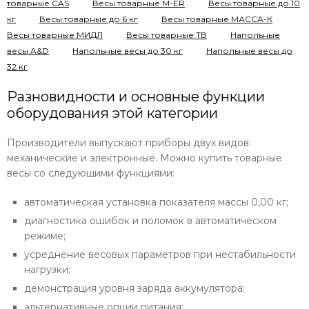
товарные CAS
Весы товарные M-ER
Весы товарные до 10
кг
Весы товарные до 6 кг
Весы товарные МАССА-К
Весы товарные МИДЛ
Весы товарные ТВ
Напольные
весы A&D
Напольные весы до 30 кг
Напольные весы до
32 кг
Разновидности и основные функции
оборудования этой категории
Производители выпускают приборы двух видов:
механические и электронные. Можно купить товарные
весы со следующими функциями:
автоматическая установка показателя массы 0,00 кг;
диагностика ошибок и поломок в автоматическом
режиме;
усреднение весовых параметров при нестабильности
нагрузки;
демонстрация уровня заряда аккумулятора;
альтернативные опции питания;