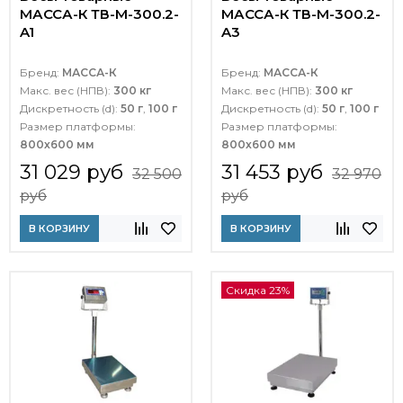
МАССА-К ТВ-M-300.2-
МАССА-К ТВ-M-300.2-
A1
A3
Бренд:
МАССА-К
Бренд:
МАССА-К
Макс. вес (НПВ):
300 кг
Макс. вес (НПВ):
300 кг
Дискретность (d):
50 г
,
100 г
Дискретность (d):
50 г
,
100 г
Размер платформы:
Размер платформы:
800х600 мм
800х600 мм
31 029 руб
31 453 руб
32 500
32 970
руб
руб
В КОРЗИНУ
В КОРЗИНУ
Скидка 23%