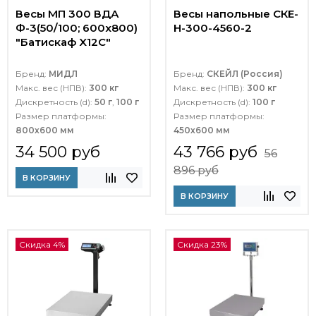
Весы МП 300 ВДА
Весы напольные СКЕ-
Ф-3(50/100; 600х800)
Н-300-4560-2
"Батискаф X12С"
Бренд:
МИДЛ
Бренд:
СКЕЙЛ (Россия)
Макс. вес (НПВ):
300 кг
Макс. вес (НПВ):
300 кг
Дискретность (d):
50 г
,
100 г
Дискретность (d):
100 г
Размер платформы:
Размер платформы:
800х600 мм
450х600 мм
34 500 руб
43 766 руб
56
896 руб
В КОРЗИНУ
В КОРЗИНУ
Скидка 4%
Скидка 23%