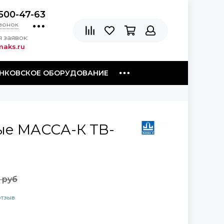
500-47-63
звонок
 заявок:
aks.ru
НКОВСКОЕ ОБОРУДОВАНИЕ
ые МАССА-К ТВ-
 руб
отзыв