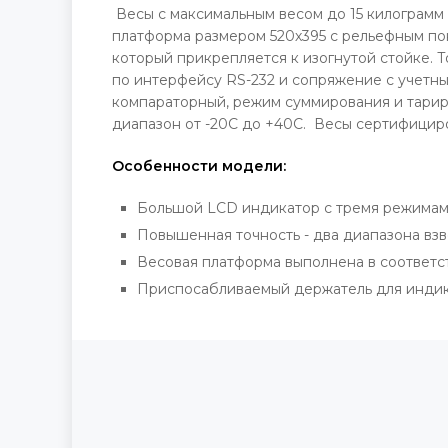
Весы с максимальным весом до 15 килограмм и
платформа размером 520х395 с рельефным пок
который прикрепляется к изогнутой стойке. 
по интерфейсу RS-232 и сопряжение с учетны
компараторный, режим суммирования и тарир
диапазон от -20С до +40С. Весы сертифициро
Особенности модели:
Большой LCD индикатор с тремя режимам
Повышенная точность - два диапазона вз
Весовая платформа выполнена в соответст
Приспосабливаемый держатель для инди