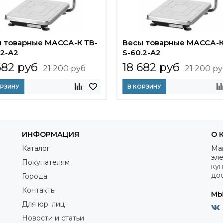
 товарные МАССА-К ТВ-
Весы товарные МАССА-К
.2-A2
S-60.2-A2
682 руб
18 682 руб
21 200 руб
21 200 р
ОРЗИНУ
В КОРЗИНУ
ИНФОРМАЦИЯ
О 
Каталог
Ма
эле
Покупателям
куп
дос
Города
Контакты
МЫ
Для юр. лиц
Новости и статьи