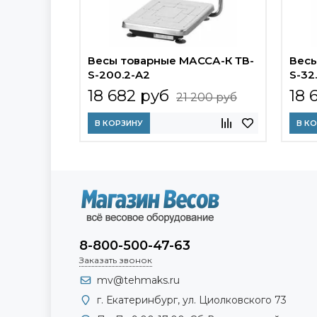
Весы товарные МАССА-К ТВ-
Весы
S-200.2-A2
S-32
18 682 руб
18 
21 200 руб
В КОРЗИНУ
В К
8-800-500-47-63
Заказать звонок
mv@tehmaks.ru
г. Екатеринбург, ул. Циолковского 73