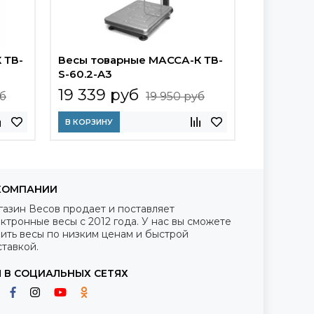
 ТВ-
Весы товарные МАССА-К ТВ-
Весы тов
S-60.2-A3
ВСП-600/
19 339 руб
19 570 
уб
19 950 руб
В КОРЗИНУ
В КОРЗИНУ
КОМПАНИИ
газин Весов продает и поставляет
ктронные весы с 2012 года. У нас вы сможете
ить весы по низким ценам и быстрой
тавкой.
 В СОЦИАЛЬНЫХ СЕТЯХ