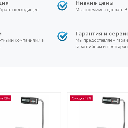
ция
Низкие цены
брать подходящее
Мы стремимся сделать В
и
Гарантия и серви
ртными компаниями в
Мы предоставляем гаран
.
гарантийном и постгара
а 12%
Скидка 12%