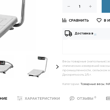
Доставка в
…
Весы товарные (напольные) э
статических измерений массы
промышленности, сельском хоз
Дискретность 2/5 г.
Категории:
Товарные весы
,
М
0
НИЕ
ХАРАКТЕРИСТИКИ
ОТЗЫВЫ