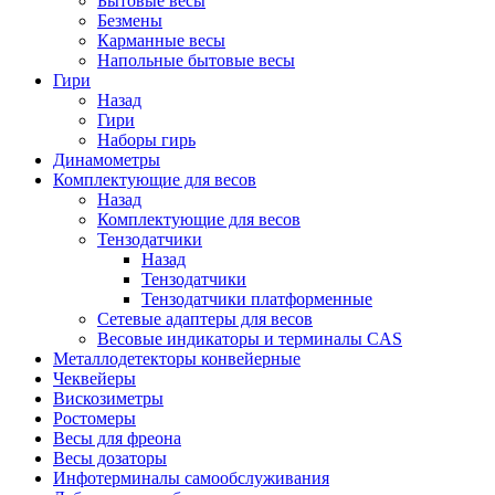
Бытовые весы
Безмены
Карманные весы
Напольные бытовые весы
Гири
Назад
Гири
Наборы гирь
Динамометры
Комплектующие для весов
Назад
Комплектующие для весов
Тензодатчики
Назад
Тензодатчики
Тензодатчики платформенные
Сетевые адаптеры для весов
Весовые индикаторы и терминалы CAS
Металлодетекторы конвейерные
Чеквейеры
Вискозиметры
Ростомеры
Весы для фреона
Весы дозаторы
Инфотерминалы самообслуживания