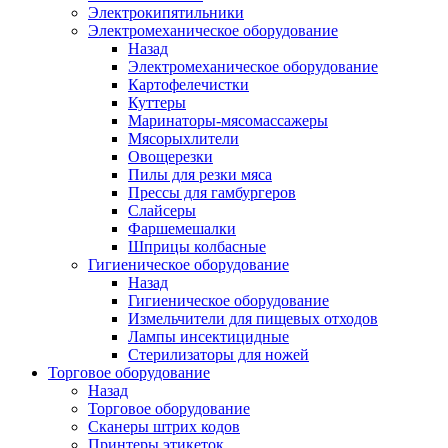
Электрокипятильники
Электромеханическое оборудование
Назад
Электромеханическое оборудование
Картофелечистки
Куттеры
Маринаторы-мясомассажеры
Мясорыхлители
Овощерезки
Пилы для резки мяса
Прессы для гамбургеров
Слайсеры
Фаршемешалки
Шприцы колбасные
Гигиеническое оборудование
Назад
Гигиеническое оборудование
Измельчители для пищевых отходов
Лампы инсектицидные
Стерилизаторы для ножей
Торговое оборудование
Назад
Торговое оборудование
Сканеры штрих кодов
Принтеры этикеток