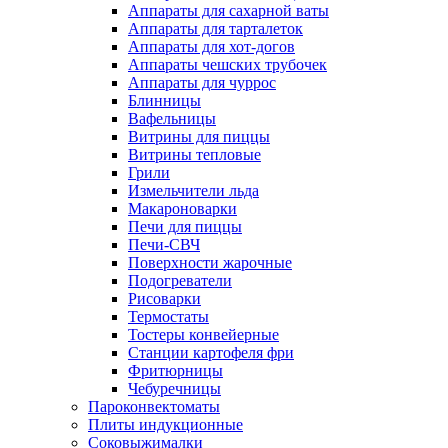
Аппараты для сахарной ваты
Аппараты для тарталеток
Аппараты для хот-догов
Аппараты чешских трубочек
Аппараты для чуррос
Блинницы
Вафельницы
Витрины для пиццы
Витрины тепловые
Грили
Измельчители льда
Макароноварки
Печи для пиццы
Печи-СВЧ
Поверхности жарочные
Подогреватели
Рисоварки
Термостаты
Тостеры конвейерные
Станции картофеля фри
Фритюрницы
Чебуречницы
Пароконвектоматы
Плиты индукционные
Соковыжималки