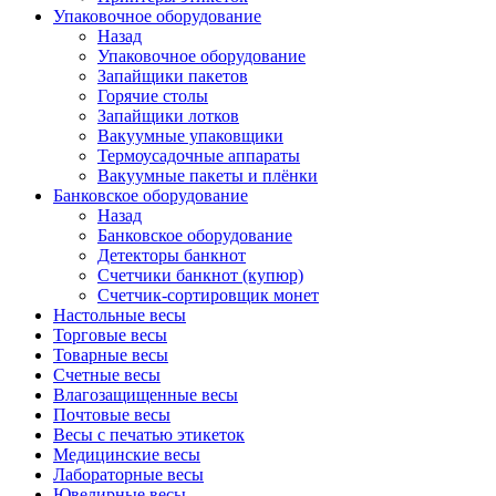
Упаковочное оборудование
Назад
Упаковочное оборудование
Запайщики пакетов
Горячие столы
Запайщики лотков
Вакуумные упаковщики
Термоусадочные аппараты
Вакуумные пакеты и плёнки
Банковское оборудование
Назад
Банковское оборудование
Детекторы банкнот
Cчетчики банкнот (купюр)
Счетчик-сортировщик монет
Настольные весы
Торговые весы
Товарные весы
Счетные весы
Влагозащищенные весы
Почтовые весы
Весы с печатью этикеток
Медицинские весы
Лабораторные весы
Ювелирные весы