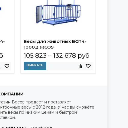
4-
Весы для животных ВСП4-
Весы для
1000.2 ЖСО9
1500 ЖСО
б
105 823 – 132 678 руб
105 823
ВЫБРАТЬ
ВЫБРАТЬ
КОМПАНИИ
газин Весов продает и поставляет
ктронные весы с 2012 года. У нас вы сможете
ить весы по низким ценам и быстрой
тавкой.