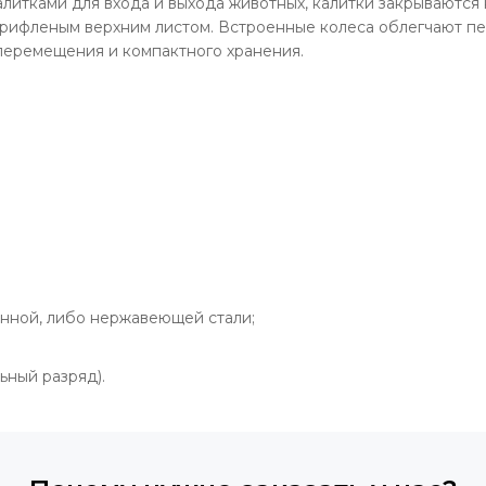
итками для входа и выхода животных, калитки закрываются 
с рифленым верхним листом. Встроенные колеса облегчают п
перемещения и компактного хранения.
анной, либо нержавеющей стали;
ный разряд).