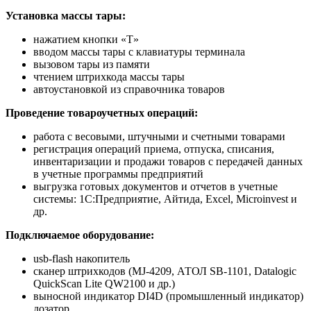
Установка массы тары:
нажатием кнопки «T»
вводом массы тары с клавиатуры терминала
вызовом тары из памяти
чтением штрихкода массы тары
автоустановкой из справочника товаров
Проведение товароучетных операций:
работа с весовыми, штучными и счетными товарами
регистрация операций приема, отпуска, списания,
инвентаризации и продажи товаров с передачей данных
в учетные программы предприятий
выгрузка готовых документов и отчетов в учетные
системы: 1С:Предприятие, Айтида, Excel, Microinvest и
др.
Подключаемое оборудование:
usb-flash накопитель
сканер штрихкодов (MJ-4209, АТОЛ SB-1101, Datalogic
QuickScan Lite QW2100 и др.)
выносной индикатор DI4D (промышленный индикатор)
дозатор