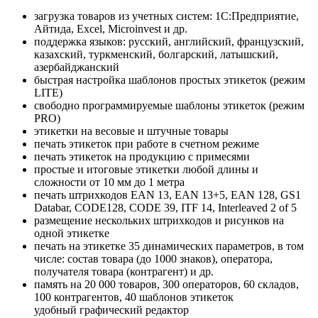
загрузка товаров из учетных систем: 1С:Предприятие,
Айтида, Excel, Microinvest и др.
поддержка языков: русский, английский, французский,
казахский, туркменский, болгарский, латышский,
азербайджанский
быстрая настройка шаблонов простых этикеток (режим
LITE)
свободно программируемые шаблоны этикеток (режим
PRO)
этикетки на весовые и штучные товары
печать этикеток при работе в счетном режиме
печать этикеток на продукцию с примесями
простые и итоговые этикетки любой длины и
сложности от 10 мм до 1 метра
печать штрихкодов EAN 13, EAN 13+5, EAN 128, GS1
Databar, CODE128, CODE 39, ITF 14, Interleaved 2 of 5
размещение нескольких штрихкодов и рисунков на
одной этикетке
печать на этикетке 35 динамических параметров, в том
числе: состав товара (до 1000 знаков), оператора,
получателя товара (контрагент) и др.
память на 20 000 товаров, 300 операторов, 60 складов,
100 контрагентов, 40 шаблонов этикеток
удобный графический редактор