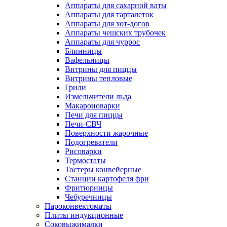
Аппараты для сахарной ваты
Аппараты для тарталеток
Аппараты для хот-догов
Аппараты чешских трубочек
Аппараты для чуррос
Блинницы
Вафельницы
Витрины для пиццы
Витрины тепловые
Грили
Измельчители льда
Макароноварки
Печи для пиццы
Печи-СВЧ
Поверхности жарочные
Подогреватели
Рисоварки
Термостаты
Тостеры конвейерные
Станции картофеля фри
Фритюрницы
Чебуречницы
Пароконвектоматы
Плиты индукционные
Соковыжималки