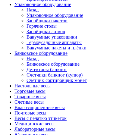
Упаковочное оборудование
Назад
Упаковочное оборудование
Запайщики пакетов
Горячие столы
Запайщики лотков
Вакуумные упаковщики
Термоусадочные аппараты
Вакуумные пакеты и плёнки
Банковское оборудование
Назад
Банковское оборудование
Детекторы банкнот
Cчетчики банкнот (купюр)
Счетчик-сортировщик монет
Настольные весы
Торговые весы
Товарные весы
Счетные весы
Влагозащищенные весы
Почтовые весы
Весы с печатью этикеток
Медицинские весы
Лабораторные весы
Ювелирные весы