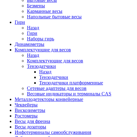
Бытовые весы
Безмены
Карманные весы
Напольные бытовые весы
Гири
Назад
Гири
Наборы гирь
Динамометры
Комплектующие для весов
Назад
Комплектующие для весов
Тензодатчики
Назад
Тензодатчики
Тензодатчики платформенные
Сетевые адаптеры для весов
Весовые индикаторы и терминалы CAS
Металлодетекторы конвейерные
Чеквейеры
Вискозиметры
Ростомеры
Весы для фреона
Весы дозаторы
Инфотерминалы самообслуживания