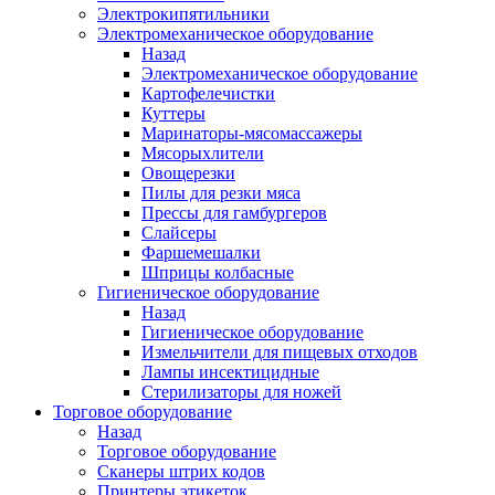
Электрокипятильники
Электромеханическое оборудование
Назад
Электромеханическое оборудование
Картофелечистки
Куттеры
Маринаторы-мясомассажеры
Мясорыхлители
Овощерезки
Пилы для резки мяса
Прессы для гамбургеров
Слайсеры
Фаршемешалки
Шприцы колбасные
Гигиеническое оборудование
Назад
Гигиеническое оборудование
Измельчители для пищевых отходов
Лампы инсектицидные
Стерилизаторы для ножей
Торговое оборудование
Назад
Торговое оборудование
Сканеры штрих кодов
Принтеры этикеток