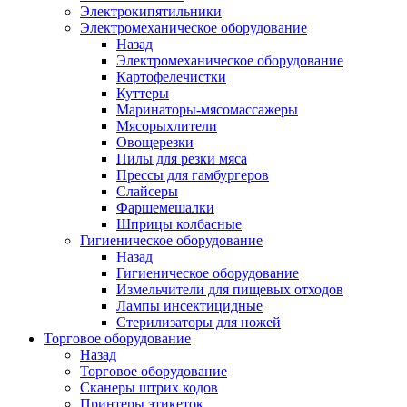
Электрокипятильники
Электромеханическое оборудование
Назад
Электромеханическое оборудование
Картофелечистки
Куттеры
Маринаторы-мясомассажеры
Мясорыхлители
Овощерезки
Пилы для резки мяса
Прессы для гамбургеров
Слайсеры
Фаршемешалки
Шприцы колбасные
Гигиеническое оборудование
Назад
Гигиеническое оборудование
Измельчители для пищевых отходов
Лампы инсектицидные
Стерилизаторы для ножей
Торговое оборудование
Назад
Торговое оборудование
Сканеры штрих кодов
Принтеры этикеток