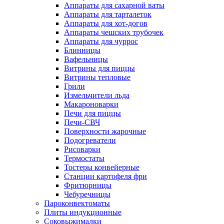
Аппараты для сахарной ваты
Аппараты для тарталеток
Аппараты для хот-догов
Аппараты чешских трубочек
Аппараты для чуррос
Блинницы
Вафельницы
Витрины для пиццы
Витрины тепловые
Грили
Измельчители льда
Макароноварки
Печи для пиццы
Печи-СВЧ
Поверхности жарочные
Подогреватели
Рисоварки
Термостаты
Тостеры конвейерные
Станции картофеля фри
Фритюрницы
Чебуречницы
Пароконвектоматы
Плиты индукционные
Соковыжималки