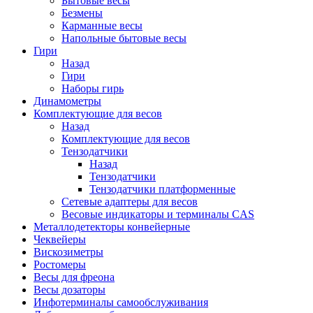
Бытовые весы
Безмены
Карманные весы
Напольные бытовые весы
Гири
Назад
Гири
Наборы гирь
Динамометры
Комплектующие для весов
Назад
Комплектующие для весов
Тензодатчики
Назад
Тензодатчики
Тензодатчики платформенные
Сетевые адаптеры для весов
Весовые индикаторы и терминалы CAS
Металлодетекторы конвейерные
Чеквейеры
Вискозиметры
Ростомеры
Весы для фреона
Весы дозаторы
Инфотерминалы самообслуживания