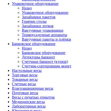
Упаковочное оборудование
Назад
Упаковочное оборудование
Запайщики пакетов
Горячие столы
Запайщики лотков
Вакуумные упаковщики
Термоусадочные аппараты
Вакуумные пакеты и плёнки
Банковское оборудование
Назад
Банковское оборудование
Детекторы банкнот
Cчетчики банкнот (купюр)
Счетчик-сортировщик монет
Настольные весы
Торговые весы
Товарные весы
Счетные весы
Влагозащищенные весы
Почтовые весы
Весы с печатью этикеток
Медицинские весы
Лабораторные весы
Ювелирные весы