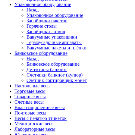
Упаковочное оборудование
Назад
Упаковочное оборудование
Запайщики пакетов
Горячие столы
Запайщики лотков
Вакуумные упаковщики
Термоусадочные аппараты
Вакуумные пакеты и плёнки
Банковское оборудование
Назад
Банковское оборудование
Детекторы банкнот
Cчетчики банкнот (купюр)
Счетчик-сортировщик монет
Настольные весы
Торговые весы
Товарные весы
Счетные весы
Влагозащищенные весы
Почтовые весы
Весы с печатью этикеток
Медицинские весы
Лабораторные весы
Ювелирные весы