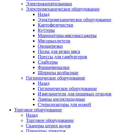
Электрокипятильники
Электромеханическое оборудование
Назад
Электромеханическое оборудование
Картофелечистки
Куттеры
Маринаторы-мясомассажеры
Мясорыхлители
Овощерезки
Пилы для резки мяса
Прессы для гамбургеров
Слайсеры
Фаршемешалки
Шприцы колбасные
Гигиеническое оборудование
Назад
Гигиеническое оборудование
Измельчители для пищевых отходов
Лампы инсектицидные
Стерилизаторы для ножей
Торговое оборудование
Назад
Торговое оборудование
Сканеры штрих кодов
Принтеры этикеток