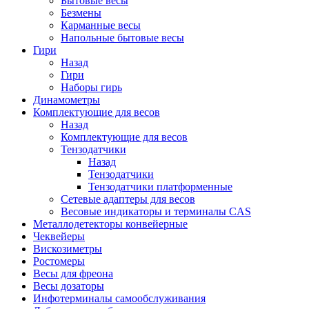
Бытовые весы
Безмены
Карманные весы
Напольные бытовые весы
Гири
Назад
Гири
Наборы гирь
Динамометры
Комплектующие для весов
Назад
Комплектующие для весов
Тензодатчики
Назад
Тензодатчики
Тензодатчики платформенные
Сетевые адаптеры для весов
Весовые индикаторы и терминалы CAS
Металлодетекторы конвейерные
Чеквейеры
Вискозиметры
Ростомеры
Весы для фреона
Весы дозаторы
Инфотерминалы самообслуживания