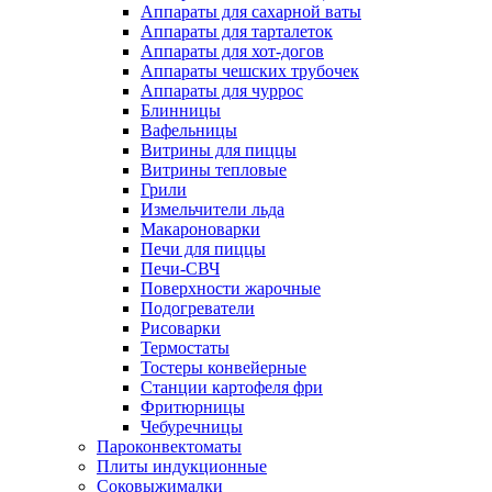
Аппараты для сахарной ваты
Аппараты для тарталеток
Аппараты для хот-догов
Аппараты чешских трубочек
Аппараты для чуррос
Блинницы
Вафельницы
Витрины для пиццы
Витрины тепловые
Грили
Измельчители льда
Макароноварки
Печи для пиццы
Печи-СВЧ
Поверхности жарочные
Подогреватели
Рисоварки
Термостаты
Тостеры конвейерные
Станции картофеля фри
Фритюрницы
Чебуречницы
Пароконвектоматы
Плиты индукционные
Соковыжималки