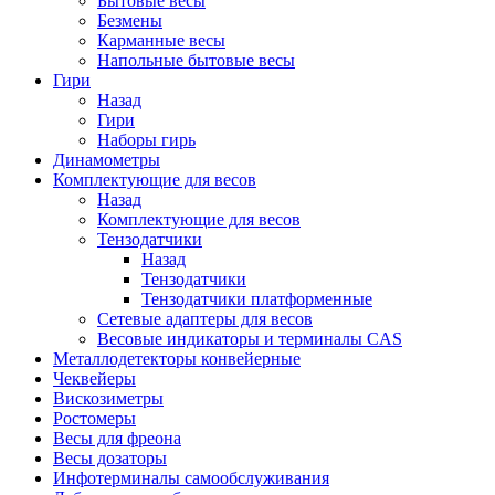
Бытовые весы
Безмены
Карманные весы
Напольные бытовые весы
Гири
Назад
Гири
Наборы гирь
Динамометры
Комплектующие для весов
Назад
Комплектующие для весов
Тензодатчики
Назад
Тензодатчики
Тензодатчики платформенные
Сетевые адаптеры для весов
Весовые индикаторы и терминалы CAS
Металлодетекторы конвейерные
Чеквейеры
Вискозиметры
Ростомеры
Весы для фреона
Весы дозаторы
Инфотерминалы самообслуживания