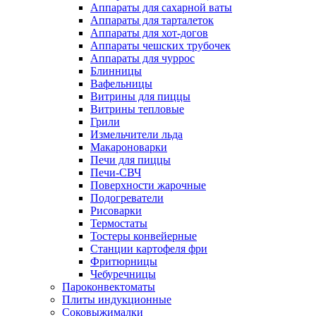
Аппараты для сахарной ваты
Аппараты для тарталеток
Аппараты для хот-догов
Аппараты чешских трубочек
Аппараты для чуррос
Блинницы
Вафельницы
Витрины для пиццы
Витрины тепловые
Грили
Измельчители льда
Макароноварки
Печи для пиццы
Печи-СВЧ
Поверхности жарочные
Подогреватели
Рисоварки
Термостаты
Тостеры конвейерные
Станции картофеля фри
Фритюрницы
Чебуречницы
Пароконвектоматы
Плиты индукционные
Соковыжималки