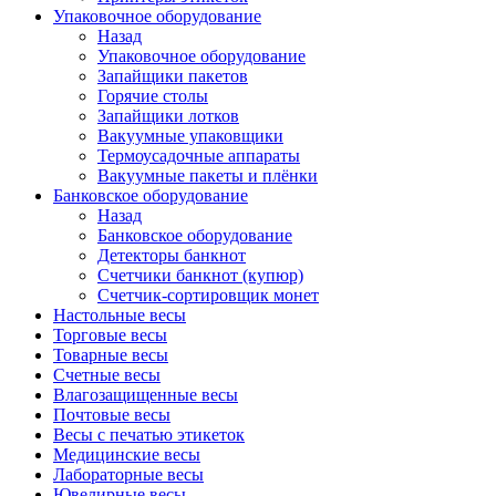
Упаковочное оборудование
Назад
Упаковочное оборудование
Запайщики пакетов
Горячие столы
Запайщики лотков
Вакуумные упаковщики
Термоусадочные аппараты
Вакуумные пакеты и плёнки
Банковское оборудование
Назад
Банковское оборудование
Детекторы банкнот
Cчетчики банкнот (купюр)
Счетчик-сортировщик монет
Настольные весы
Торговые весы
Товарные весы
Счетные весы
Влагозащищенные весы
Почтовые весы
Весы с печатью этикеток
Медицинские весы
Лабораторные весы
Ювелирные весы