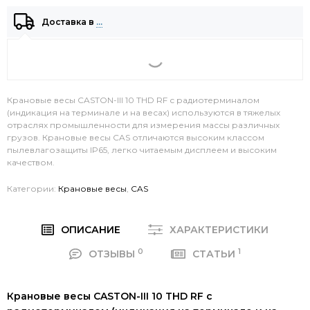
Доставка в
…
Крановые весы CASTON-III 10 THD RF с радиотерминалом
(индикация на терминале и на весах) используются в тяжелых
отраслях промышленности для измерения массы различных
грузов. Крановые весы CAS отличаются высоким классом
пылевлагозащиты IP65, легко читаемым дисплеем и высоким
качеством.
Категории:
Крановые весы
,
CAS
ОПИСАНИЕ
ХАРАКТЕРИСТИКИ
0
1
ОТЗЫВЫ
СТАТЬИ
Крановые весы CASTON-III 10 THD RF с