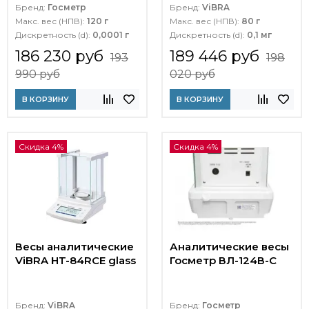
Бренд:
Госметр
Бренд:
ViBRA
Макс. вес (НПВ):
120 г
Макс. вес (НПВ):
80 г
Дискретность (d):
0,0001 г
Дискретность (d):
0,1 мг
186 230 руб
189 446 руб
193
198
990 руб
020 руб
В КОРЗИНУ
В КОРЗИНУ
Скидка 4%
Скидка 4%
Весы аналитические
Аналитические весы
ViBRA HT-84RCE glass
Госметр ВЛ-124В-С
Бренд:
ViBRA
Бренд:
Госметр