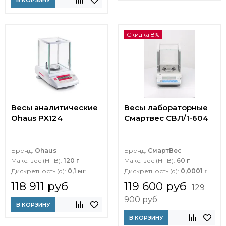
В КОРЗИНУ
Скидка 8%
Весы аналитические
Весы лабораторные
Ohaus PX124
Смартвес СВЛ/1-604
Бренд:
Ohaus
Бренд:
СмартВес
Макс. вес (НПВ):
120 г
Макс. вес (НПВ):
60 г
Дискретность (d):
0,1 мг
Дискретность (d):
0,0001 г
118 911 руб
119 600 руб
129
900 руб
В КОРЗИНУ
В КОРЗИНУ