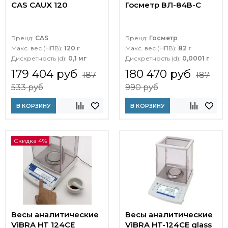
CAS CAUX 120
Госметр ВЛ-84В-С
Бренд:
CAS
Бренд:
Госметр
Макс. вес (НПВ):
120 г
Макс. вес (НПВ):
82 г
Дискретность (d):
0,1 мг
Дискретность (d):
0,0001 г
179 404 руб
180 470 руб
187
187
533 руб
990 руб
В КОРЗИНУ
В КОРЗИНУ
Скидка 4%
Весы аналитические
Весы аналитические
ViBRA HT 124CE
ViBRA HT-124CE glass