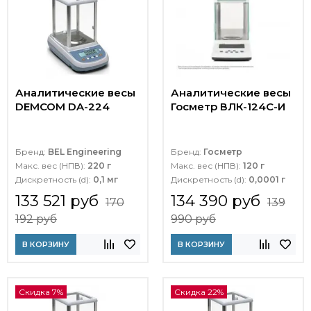
Аналитические весы
Аналитические весы
DEMCOM DA-224
Госметр ВЛК-124С-И
Бренд:
BEL Engineering
Бренд:
Госметр
Макс. вес (НПВ):
220 г
Макс. вес (НПВ):
120 г
Дискретность (d):
0,1 мг
Дискретность (d):
0,0001 г
133 521 руб
134 390 руб
170
139
192 руб
990 руб
В КОРЗИНУ
В КОРЗИНУ
Скидка 7%
Скидка 22%