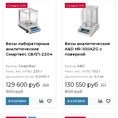
Скидка 24%
Скидка 14%
Весы лабораторные
Весы аналитические
аналитические
A&D HR-100AZG с
Смартвес СВЛ/1-2204
поверкой
Бренд:
СмартВес
Бренд:
A&D
Макс. вес (НПВ):
220 г
Макс. вес (НПВ):
102 г
Дискретность (d):
0,0001 г
Дискретность (d):
0,1 мг
129 600 руб
130 550 руб
169
151
900 руб
800 руб
В КОРЗИНУ
В КОРЗИНУ