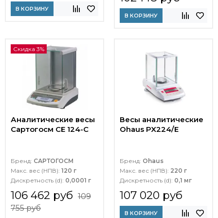
В КОРЗИНУ
В КОРЗИНУ
Скидка 3%
Аналитические весы
Весы аналитические
Сартогосм СЕ 124-С
Ohaus PX224/E
Бренд:
САРТОГОСМ
Бренд:
Ohaus
Макс. вес (НПВ):
120 г
Макс. вес (НПВ):
220 г
Дискретность (d):
0,0001 г
Дискретность (d):
0,1 мг
106 462 руб
107 020 руб
109
755 руб
В КОРЗИНУ