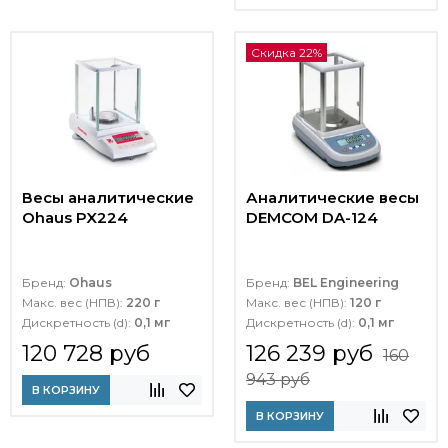
Скидка 22%
Весы аналитические
Аналитические весы
Ohaus PX224
DEMCOM DA-124
Бренд:
Ohaus
Бренд:
BEL Engineering
Макс. вес (НПВ):
220 г
Макс. вес (НПВ):
120 г
Дискретность (d):
0,1 мг
Дискретность (d):
0,1 мг
120 728 руб
126 239 руб
160
943 руб
В КОРЗИНУ
В КОРЗИНУ