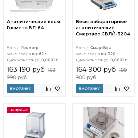
Аналитические весы
Весы лабораторные
Госметр ВЛ-64
аналитические
Смартвес СВЛ/1-3204
Бренд:
Госметр
Бренд:
СмартВес
Макс. вес (НПВ):
62 г
Макс. вес (НПВ):
320 г
Дискретность (d):
0,0001 г
Дискретность (d):
0,0001 г
163 190 руб
164 900 руб
169
199
990 руб
900 руб
В КОРЗИНУ
В КОРЗИНУ
Скидка 4%