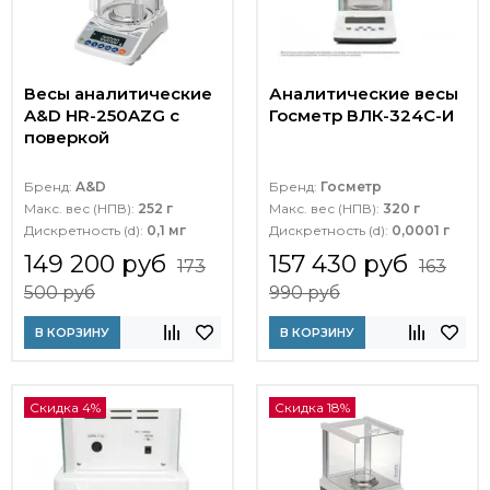
Весы аналитические
Аналитические весы
A&D HR-250AZG с
Госметр ВЛК-324С-И
поверкой
Бренд:
A&D
Бренд:
Госметр
Макс. вес (НПВ):
252 г
Макс. вес (НПВ):
320 г
Дискретность (d):
0,1 мг
Дискретность (d):
0,0001 г
149 200 руб
157 430 руб
173
163
500 руб
990 руб
В КОРЗИНУ
В КОРЗИНУ
Скидка 4%
Скидка 18%