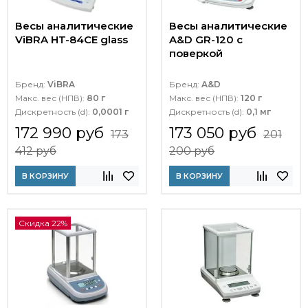
Весы аналитические
Весы аналитические
ViBRA HT-84CE glass
A&D GR-120 с
поверкой
Бренд:
ViBRA
Бренд:
A&D
Макс. вес (НПВ):
80 г
Макс. вес (НПВ):
120 г
Дискретность (d):
0,0001 г
Дискретность (d):
0,1 мг
172 990 руб
173 050 руб
173
201
412 руб
200 руб
В КОРЗИНУ
В КОРЗИНУ
Скидка 22%