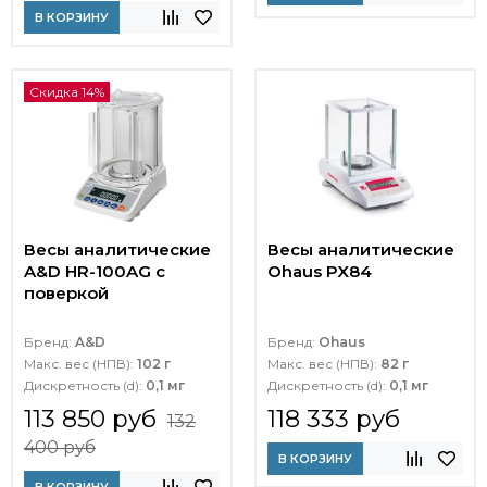
В КОРЗИНУ
Скидка 14%
Весы аналитические
Весы аналитические
A&D HR-100AG с
Ohaus PX84
поверкой
Бренд:
A&D
Бренд:
Ohaus
Макс. вес (НПВ):
102 г
Макс. вес (НПВ):
82 г
Дискретность (d):
0,1 мг
Дискретность (d):
0,1 мг
113 850 руб
118 333 руб
132
400 руб
В КОРЗИНУ