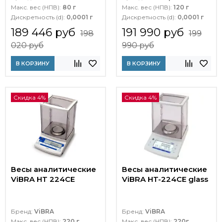
Макс. вес (НПВ):
80 г
Макс. вес (НПВ):
120 г
Дискретность (d):
0,0001 г
Дискретность (d):
0,0001 г
189 446 руб
191 990 руб
198
199
020 руб
990 руб
В КОРЗИНУ
В КОРЗИНУ
Скидка 4%
Скидка 4%
Весы аналитические
Весы аналитические
ViBRA HT 224CE
ViBRA HT-224CE glass
Бренд:
ViBRA
Бренд:
ViBRA
Макс. вес (НПВ):
220 г
Макс. вес (НПВ):
220г