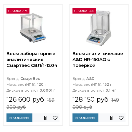
Скидка 21%
Скидка 14%
Весы лабораторные
Весы аналитические
аналитические
A&D HR-150AG с
Смартвес СВЛ/1-1204
поверкой
Бренд:
СмартВес
Бренд:
A&D
Макс. вес (НПВ):
120 г
Макс. вес (НПВ):
152 г
Дискретность (d):
0,0001 г
Дискретность (d):
0,1 мг
126 600 руб
128 150 руб
159
149
900 руб
000 руб
В КОРЗИНУ
В КОРЗИНУ