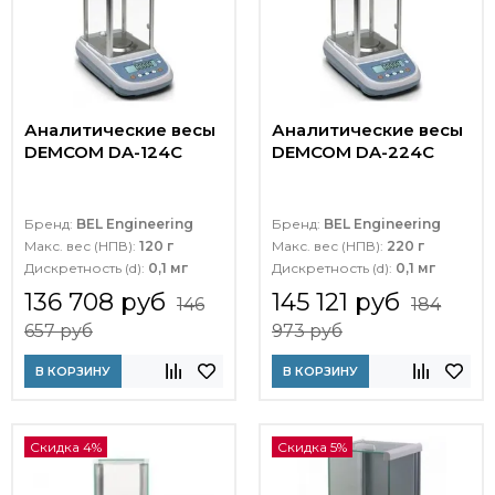
Аналитические весы
Аналитические весы
DEMCOM DA-124C
DEMCOM DA-224C
Бренд:
BEL Engineering
Бренд:
BEL Engineering
Макс. вес (НПВ):
120 г
Макс. вес (НПВ):
220 г
Дискретность (d):
0,1 мг
Дискретность (d):
0,1 мг
136 708 руб
145 121 руб
146
184
657 руб
973 руб
В КОРЗИНУ
В КОРЗИНУ
Скидка 4%
Скидка 5%