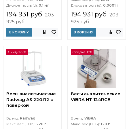
Дискретность (d):
0,1 мг
Дискретность (d):
0,0001 г
194 931 руб
194 931 руб
203
203
925 руб
925 руб
В КОРЗИНУ
В КОРЗИНУ
Скидка 9%
Скидка 18%
Весы аналитические
Весы аналитические
Radwag AS 220.R2 с
ViBRA HT 124RCE
поверкой
Бренд:
Radwag
Бренд:
ViBRA
Макс. вес (НПВ):
220 г
Макс. вес (НПВ):
120 г