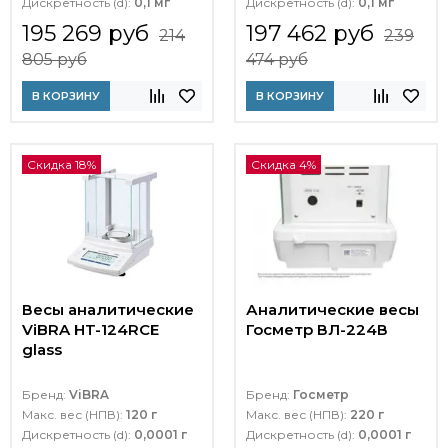
Дискретность (d):
0,1 мг
Дискретность (d):
0,1 мг
195 269 руб
197 462 руб
214
239
805 руб
474 руб
В КОРЗИНУ
В КОРЗИНУ
Скидка 18%
Скидка 4%
Весы аналитические
Аналитические весы
ViBRA HT-124RCE
Госметр ВЛ-224В
glass
Бренд:
ViBRA
Бренд:
Госметр
Макс. вес (НПВ):
120 г
Макс. вес (НПВ):
220 г
Дискретность (d):
0,0001 г
Дискретность (d):
0,0001 г