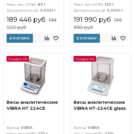
Макс. вес (НПВ):
80 г
Макс. вес (НПВ):
120 г
Дискретность (d):
0,0001 г
Дискретность (d):
0,0001 г
189 446 руб
191 990 руб
198
199
020 руб
990 руб
В КОРЗИНУ
В КОРЗИНУ
Скидка 4%
Скидка 4%
Весы аналитические
Весы аналитические
ViBRA HT 224CE
ViBRA HT-224CE glass
Бренд:
ViBRA
Бренд:
ViBRA
Макс. вес (НПВ):
220 г
Макс. вес (НПВ):
220г