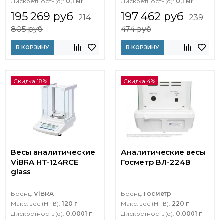
Дискретность (d):
0,1 мг
Дискретность (d):
0,1 мг
195 269 руб
197 462 руб
214
239
805 руб
474 руб
В КОРЗИНУ
В КОРЗИНУ
Скидка 18%
Скидка 4%
Весы аналитические
Аналитические весы
ViBRA HT-124RCE
Госметр ВЛ-224В
glass
Бренд:
ViBRA
Бренд:
Госметр
Макс. вес (НПВ):
120 г
Макс. вес (НПВ):
220 г
Дискретность (d):
0,0001 г
Дискретность (d):
0,0001 г