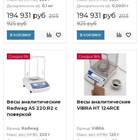
Дискретность (d):
0,1 мг
Дискретность (d):
0,0001 г
194 931 руб
194 931 руб
203
203
925 руб
925 руб
В КОРЗИНУ
В КОРЗИНУ
Скидка 9%
Скидка 18%
Весы аналитические
Весы аналитические
Radwag AS 220.R2 с
ViBRA HT 124RCE
поверкой
Бренд:
Radwag
Бренд:
ViBRA
Макс. вес (НПВ):
220 г
Макс. вес (НПВ):
120 г