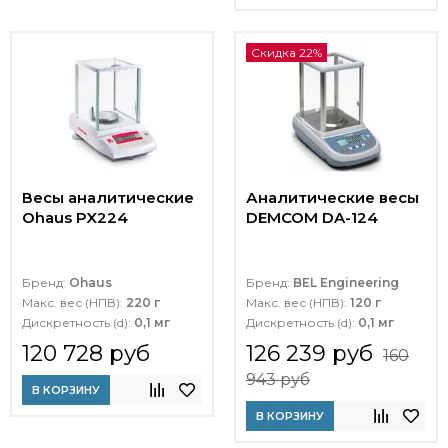
Скидка 22%
Весы аналитические
Аналитические весы
Ohaus PX224
DEMCOM DA-124
Бренд:
Ohaus
Бренд:
BEL Engineering
Макс. вес (НПВ):
220 г
Макс. вес (НПВ):
120 г
Дискретность (d):
0,1 мг
Дискретность (d):
0,1 мг
120 728 руб
126 239 руб
160
943 руб
В КОРЗИНУ
В КОРЗИНУ