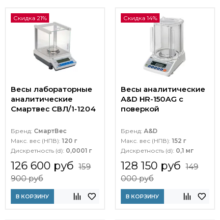
Скидка 21%
Скидка 14%
Весы лабораторные
Весы аналитические
аналитические
A&D HR-150AG с
Смартвес СВЛ/1-1204
поверкой
Бренд:
СмартВес
Бренд:
A&D
Макс. вес (НПВ):
120 г
Макс. вес (НПВ):
152 г
Дискретность (d):
0,0001 г
Дискретность (d):
0,1 мг
126 600 руб
128 150 руб
159
149
900 руб
000 руб
В КОРЗИНУ
В КОРЗИНУ