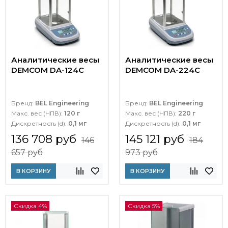
Аналитические весы
Аналитические весы
DEMCOM DA-124C
DEMCOM DA-224C
Бренд:
BEL Engineering
Бренд:
BEL Engineering
Макс. вес (НПВ):
120 г
Макс. вес (НПВ):
220 г
Дискретность (d):
0,1 мг
Дискретность (d):
0,1 мг
136 708 руб
145 121 руб
146
184
657 руб
973 руб
В КОРЗИНУ
В КОРЗИНУ
Скидка 4%
Скидка 5%