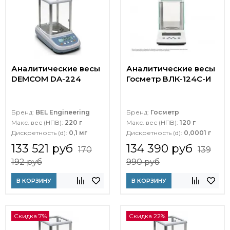
Аналитические весы
Аналитические весы
DEMCOM DA-224
Госметр ВЛК-124С-И
Бренд:
BEL Engineering
Бренд:
Госметр
Макс. вес (НПВ):
220 г
Макс. вес (НПВ):
120 г
Дискретность (d):
0,1 мг
Дискретность (d):
0,0001 г
133 521 руб
134 390 руб
170
139
192 руб
990 руб
В КОРЗИНУ
В КОРЗИНУ
Скидка 7%
Скидка 22%