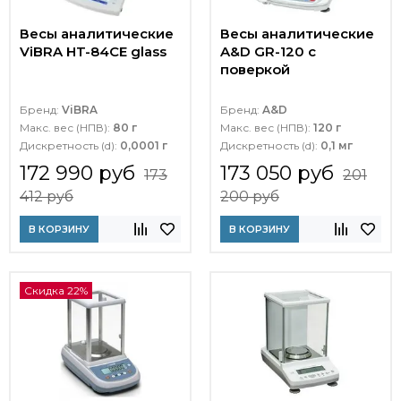
Весы аналитические
Весы аналитические
ViBRA HT-84CE glass
A&D GR-120 с
поверкой
Бренд:
ViBRA
Бренд:
A&D
Макс. вес (НПВ):
80 г
Макс. вес (НПВ):
120 г
Дискретность (d):
0,0001 г
Дискретность (d):
0,1 мг
172 990 руб
173 050 руб
173
201
412 руб
200 руб
В КОРЗИНУ
В КОРЗИНУ
Скидка 22%