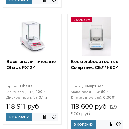
В КОРЗИНУ
Скидка 8%
Весы аналитические
Весы лабораторные
Ohaus PX124
Смартвес СВЛ/1-604
Бренд:
Ohaus
Бренд:
СмартВес
Макс. вес (НПВ):
120 г
Макс. вес (НПВ):
60 г
Дискретность (d):
0,1 мг
Дискретность (d):
0,0001 г
118 911 руб
119 600 руб
129
900 руб
В КОРЗИНУ
В КОРЗИНУ