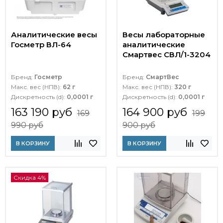
Аналитические весы
Весы лабораторные
Госметр ВЛ-64
аналитические
Смартвес СВЛ/1-3204
Бренд:
Госметр
Бренд:
СмартВес
Макс. вес (НПВ):
62 г
Макс. вес (НПВ):
320 г
Дискретность (d):
0,0001 г
Дискретность (d):
0,0001 г
163 190 руб
164 900 руб
169
199
990 руб
900 руб
В КОРЗИНУ
В КОРЗИНУ
Скидка 4%