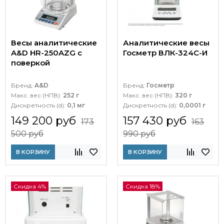
Весы аналитические
Аналитические весы
A&D HR-250AZG с
Госметр ВЛК-324С-И
поверкой
Бренд:
A&D
Бренд:
Госметр
Макс. вес (НПВ):
252 г
Макс. вес (НПВ):
320 г
Дискретность (d):
0,1 мг
Дискретность (d):
0,0001 г
149 200 руб
157 430 руб
173
163
500 руб
990 руб
В КОРЗИНУ
В КОРЗИНУ
Скидка 4%
Скидка 18%