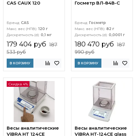
CAS CAUX 120
Госметр ВЛ-84В-С
Бренд:
CAS
Бренд:
Госметр
Макс. вес (НПВ):
120 г
Макс. вес (НПВ):
82 г
Дискретность (d):
0,1 мг
Дискретность (d):
0,0001 г
179 404 руб
180 470 руб
187
187
533 руб
990 руб
В КОРЗИНУ
В КОРЗИНУ
Скидка 4%
Весы аналитические
Весы аналитические
ViBRA HT 124CE
ViBRA HT-124CE glass