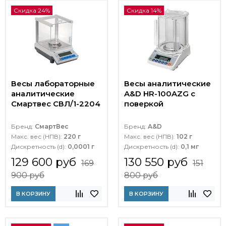
Скидка 24%
Скидка 14%
Весы лабораторные
Весы аналитические
аналитические
A&D HR-100AZG с
Смартвес СВЛ/1-2204
поверкой
Бренд:
СмартВес
Бренд:
A&D
Макс. вес (НПВ):
220 г
Макс. вес (НПВ):
102 г
Дискретность (d):
0,0001 г
Дискретность (d):
0,1 мг
129 600 руб
130 550 руб
169
151
900 руб
800 руб
В КОРЗИНУ
В КОРЗИНУ