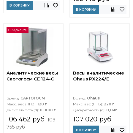
В КОРЗИНУ
В КОРЗИНУ
Скидка 3%
Аналитические весы
Весы аналитические
Сартогосм СЕ 124-С
Ohaus PX224/E
Бренд:
САРТОГОСМ
Бренд:
Ohaus
Макс. вес (НПВ):
120 г
Макс. вес (НПВ):
220 г
Дискретность (d):
0,0001 г
Дискретность (d):
0,1 мг
106 462 руб
107 020 руб
109
755 руб
В КОРЗИНУ