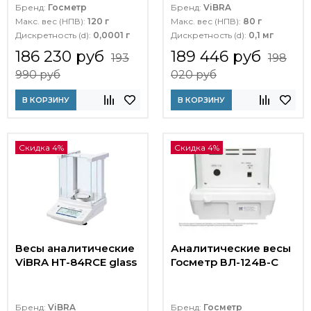
Бренд:
Госметр
Бренд:
ViBRA
Макс. вес (НПВ):
120 г
Макс. вес (НПВ):
80 г
Дискретность (d):
0,0001 г
Дискретность (d):
0,1 мг
186 230 руб
189 446 руб
193
198
990 руб
020 руб
В КОРЗИНУ
В КОРЗИНУ
Скидка 4%
Скидка 4%
Весы аналитические
Аналитические весы
ViBRA HT-84RCE glass
Госметр ВЛ-124В-С
Бренд:
ViBRA
Бренд:
Госметр