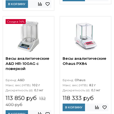
В КОРЗИНУ
Скидка 14%
Весы аналитические
Весы аналитические
A&D HR-100AG с
Ohaus PX84
поверкой
Бренд:
A&D
Бренд:
Ohaus
Макс. вес (НПВ):
102 г
Макс. вес (НПВ):
82 г
Дискретность (d):
0,1 мг
Дискретность (d):
0,1 мг
113 850 руб
118 333 руб
132
400 руб
В КОРЗИНУ