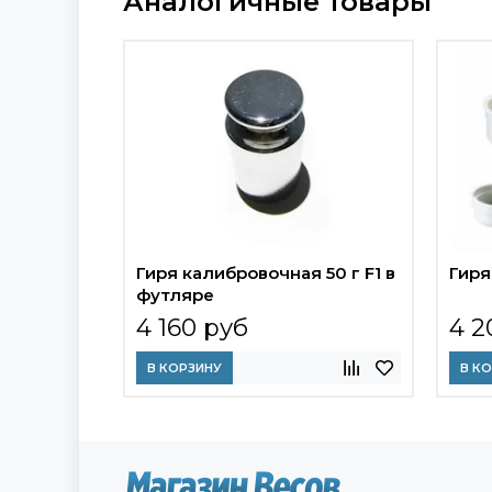
Аналогичные товары
Гиря калибровочная 50 г F1 в
Гиря
футляре
4 160 руб
4 2
В КОРЗИНУ
В К