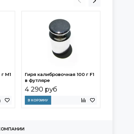
 г М1
Гиря калибровочная 100 г F1
Гиря кали
в футляре
4 290 руб
4 395 
В КОРЗИНУ
В КОРЗИНУ
КОМПАНИИ