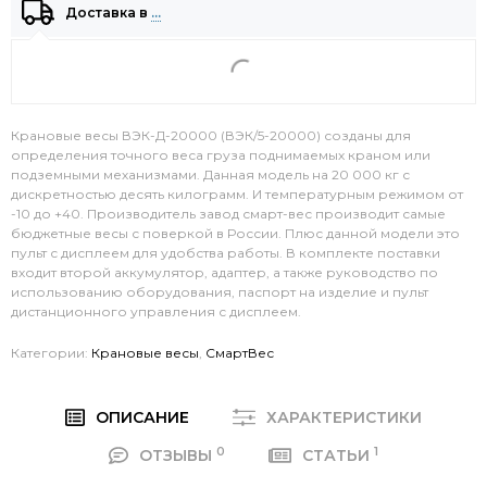
Доставка в
…
Крановые весы ВЭК-Д-20000 (ВЭК/5-20000) созданы для
определения точного веса груза поднимаемых краном или
подземными механизмами. Данная модель на 20 000 кг с
дискретностью десять килограмм. И температурным режимом от
-10 до +40. Производитель завод смарт-вес производит самые
бюджетные весы с поверкой в России. Плюс данной модели это
пульт с дисплеем для удобства работы. В комплекте поставки
входит второй аккумулятор, адаптер, а также руководство по
использованию оборудования, паспорт на изделие и пульт
дистанционного управления с дисплеем.
Категории:
Крановые весы
,
СмартВес
ОПИСАНИЕ
ХАРАКТЕРИСТИКИ
0
1
ОТЗЫВЫ
СТАТЬИ