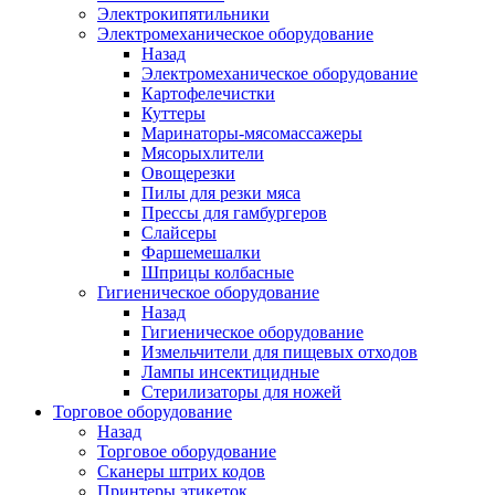
Электрокипятильники
Электромеханическое оборудование
Назад
Электромеханическое оборудование
Картофелечистки
Куттеры
Маринаторы-мясомассажеры
Мясорыхлители
Овощерезки
Пилы для резки мяса
Прессы для гамбургеров
Слайсеры
Фаршемешалки
Шприцы колбасные
Гигиеническое оборудование
Назад
Гигиеническое оборудование
Измельчители для пищевых отходов
Лампы инсектицидные
Стерилизаторы для ножей
Торговое оборудование
Назад
Торговое оборудование
Сканеры штрих кодов
Принтеры этикеток