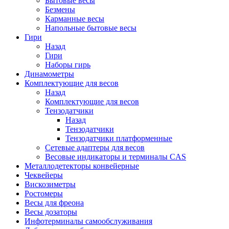
Бытовые весы
Безмены
Карманные весы
Напольные бытовые весы
Гири
Назад
Гири
Наборы гирь
Динамометры
Комплектующие для весов
Назад
Комплектующие для весов
Тензодатчики
Назад
Тензодатчики
Тензодатчики платформенные
Сетевые адаптеры для весов
Весовые индикаторы и терминалы CAS
Металлодетекторы конвейерные
Чеквейеры
Вискозиметры
Ростомеры
Весы для фреона
Весы дозаторы
Инфотерминалы самообслуживания