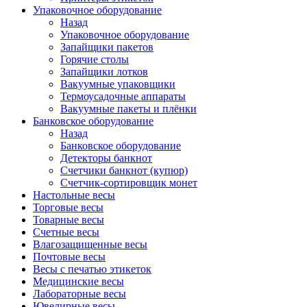
Упаковочное оборудование
Назад
Упаковочное оборудование
Запайщики пакетов
Горячие столы
Запайщики лотков
Вакуумные упаковщики
Термоусадочные аппараты
Вакуумные пакеты и плёнки
Банковское оборудование
Назад
Банковское оборудование
Детекторы банкнот
Cчетчики банкнот (купюр)
Счетчик-сортировщик монет
Настольные весы
Торговые весы
Товарные весы
Счетные весы
Влагозащищенные весы
Почтовые весы
Весы с печатью этикеток
Медицинские весы
Лабораторные весы
Ювелирные весы