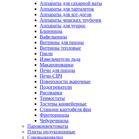
Аппараты для сахарной ваты
Аппараты для тарталеток
Аппараты для хот-догов
Аппараты чешских трубочек
Аппараты для чуррос
Блинницы
Вафельницы
Витрины для пиццы
Витрины тепловые
Грили
Измельчители льда
Макароноварки
Печи для пиццы
Печи-СВЧ
Поверхности жарочные
Подогреватели
Рисоварки
Термостаты
Тостеры конвейерные
Станции картофеля фри
Фритюрницы
Чебуречницы
Пароконвектоматы
Плиты индукционные
Соковыжималки