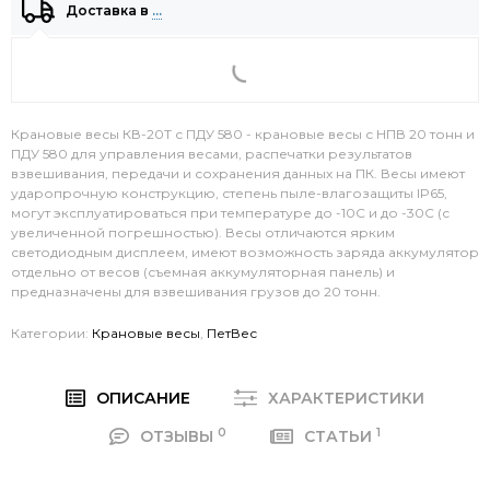
Доставка в
…
Крановые весы КВ-20Т с ПДУ 580 - крановые весы с НПВ 20 тонн и
ПДУ 580 для управления весами, распечатки результатов
взвешивания, передачи и сохранения данных на ПК. Весы имеют
ударопрочную конструкцию, степень пыле-влагозащиты IP65,
могут эксплуатироваться при температуре до -10С и до -30С (с
увеличенной погрешностью). Весы отличаются ярким
светодиодным дисплеем, имеют возможность заряда аккумулятор
отдельно от весов (съемная аккумуляторная панель) и
предназначены для взвешивания грузов до 20 тонн.
Категории:
Крановые весы
,
ПетВес
ОПИСАНИЕ
ХАРАКТЕРИСТИКИ
0
1
ОТЗЫВЫ
СТАТЬИ