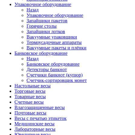
Упаковочное оборудование
Назад
Упаковочное оборудование
Запайщики пакетов
Горячие столы
Запайщики лотков
Вакуумные упаковщики
Термоусадочные аппараты
Вакуумные пакеты и плёнки
Банковское оборудование
Назад
Банковское оборудование
Детекторы банкнот
Cчетчики банкнот (купюр)
Счетчик-сортировщик монет
Настольные весы
Торговые весы
Товарные весы
Счетные весы
Влагозащищенные весы
Почтовые весы
Весы с печатью этикеток
Медицинские весы
Лабораторные весы
Ювелирные весы