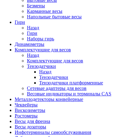
Бытовые весы
Безмены
Карманные весы
Напольные бытовые весы
Гири
Назад
Гири
Наборы гирь
Динамометры
Комплектующие для весов
Назад
Комплектующие для весов
Тензодатчики
Назад
Тензодатчики
Тензодатчики платформенные
Сетевые адаптеры для весов
Весовые индикаторы и терминалы CAS
Металлодетекторы конвейерные
Чеквейеры
Вискозиметры
Ростомеры
Весы для фреона
Весы дозаторы
Инфотерминалы самообслуживания