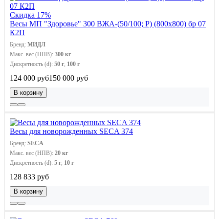
Скидка 17%
Весы МП "Здоровье" 300 ВЖА-(50/100; Р) (800х800) бр 07
К2П
Бренд:
МИДЛ
Макс. вес (НПВ):
300 кг
Дискретность (d):
50 г
,
100 г
124 000 руб
150 000 руб
В корзину
Весы для новорожденных SECA 374
Бренд:
SECA
Макс. вес (НПВ):
20 кг
Дискретность (d):
5 г
,
10 г
128 833 руб
В корзину