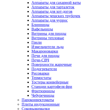
Аппараты для сахарной ваты
Аппараты для тарталеток
Аппараты для хот-догов
Аппараты чешских трубочек
Аппараты для чуррос
Блинницы
Вафельницы
Витрины для пиццы
Витрины тепловые
Грили
Измельчители льда
Макароноварки
Печи для пиццы
Печи-СВЧ
Поверхности жарочные
Подогреватели
Рисоварки
Термостаты
Тостеры конвейерные
Станции картофеля фри
Фритюрницы
Чебуречницы
Пароконвектоматы
Плиты индукционные
Соковыжималки