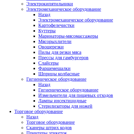
Электрокипятильники
Электромеханическое оборудование
Назад
Электромеханическое оборудование
Картофелечистки
Куттеры
Маринаторы-мясомассажеры
Мясорыхлители
Овощерезки
Пилы для резки мяса
Прессы для гамбургеров
Слайсеры
Фаршемешалки
Шприцы колбасные
Гигиеническое оборудование
Назад
Гигиеническое оборудование
Измельчители для пищевых отходов
Лампы инсектицидные
Стерилизаторы для ножей
Торговое оборудование
Назад
Торговое оборудование
Сканеры штрих кодов
Принтеры этикеток