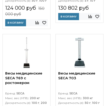
Дискретность (d):
50 г
,
100 г
Дискретность (d):
5 г
,
10 г
124 000 руб
130 802 руб
150
000 руб
В КОРЗИНУ
В КОРЗИНУ
Весы медицинские
Весы медицинские
SECA 769 с
SECA 703
ростомером
Бренд:
SECA
Бренд:
SECA
Макс. вес (НПВ):
200 кг
Макс. вес (НПВ):
300 кг
Дискретность (d):
100 г
,
200
Дискретность (d):
50 г
,
100 г