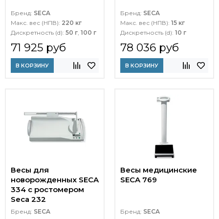
Бренд:
SECA
Бренд:
SECA
Макс. вес (НПВ):
220 кг
Макс. вес (НПВ):
15 кг
Дискретность (d):
50 г
,
100 г
Дискретность (d):
10 г
71 925 руб
78 036 руб
В КОРЗИНУ
В КОРЗИНУ
Весы для
Весы медицинские
новорожденных SECA
SECA 769
334 с ростомером
Seca 232
Бренд:
SECA
Бренд:
SECA