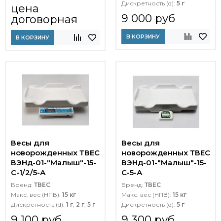
Дискретность (d):
5 г
цена
9 000 руб
договорная
В КОРЗИНУ
В КОРЗИНУ
Весы для
Весы для
новорожденных ТВЕС
новорожденных ТВЕС
ВЭНд-01-"Малыш"-15-
ВЭНд-01-"Малыш"-15-
С-1/2/5-А
С-5-А
Бренд:
ТВЕС
Бренд:
ТВЕС
Макс. вес (НПВ):
15 кг
Макс. вес (НПВ):
15 кг
Дискретность (d):
1 г
,
2 г
,
5 г
Дискретность (d):
5 г
9 100 руб
9 300 руб