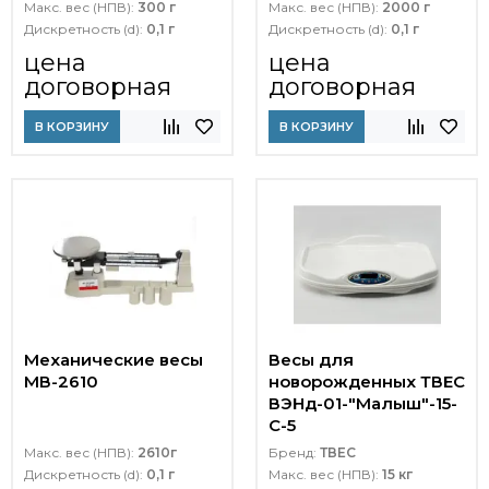
Макс. вес (НПВ):
300 г
Макс. вес (НПВ):
2000 г
Дискретность (d):
0,1 г
Дискретность (d):
0,1 г
цена
цена
договорная
договорная
В КОРЗИНУ
В КОРЗИНУ
Механические весы
Весы для
МВ-2610
новорожденных ТВЕС
ВЭНд-01-"Малыш"-15-
С-5
Макс. вес (НПВ):
2610г
Бренд:
ТВЕС
Дискретность (d):
0,1 г
Макс. вес (НПВ):
15 кг