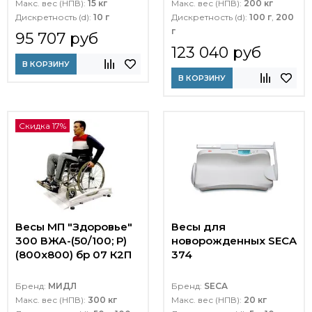
Макс. вес (НПВ):
15 кг
Макс. вес (НПВ):
200 кг
Дискретность (d):
10 г
Дискретность (d):
100 г
,
200
г
95 707 руб
123 040 руб
В КОРЗИНУ
В КОРЗИНУ
Скидка 17%
Весы МП "Здоровье"
Весы для
300 ВЖА-(50/100; Р)
новорожденных SECA
(800х800) бр 07 К2П
374
Бренд:
МИДЛ
Бренд:
SECA
Макс. вес (НПВ):
300 кг
Макс. вес (НПВ):
20 кг