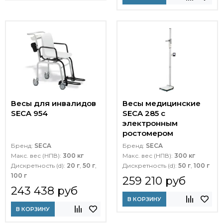
Весы для инвалидов
Весы медицинские
SECA 954
SECA 285 с
электронным
ростомером
Бренд:
SECA
Бренд:
SECA
Макс. вес (НПВ):
300 кг
Макс. вес (НПВ):
300 кг
Дискретность (d):
20 г
,
50 г
,
Дискретность (d):
50 г
,
100 г
100 г
259 210 руб
243 438 руб
В КОРЗИНУ
В КОРЗИНУ