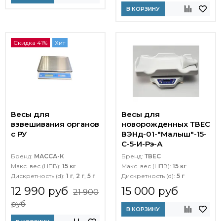
В КОРЗИНУ
Скидка 41%
Хит
Весы для
Весы для
взвешивания органов
новорожденных ТВЕС
с РУ
ВЭНд-01-"Малыш"-15-
С-5-И-Рэ-А
Бренд:
МАССА-К
Бренд:
ТВЕС
Макс. вес (НПВ):
15 кг
Макс. вес (НПВ):
15 кг
Дискретность (d):
1 г
,
2 г
,
5 г
Дискретность (d):
5 г
12 990 руб
15 000 руб
21 900
руб
В КОРЗИНУ