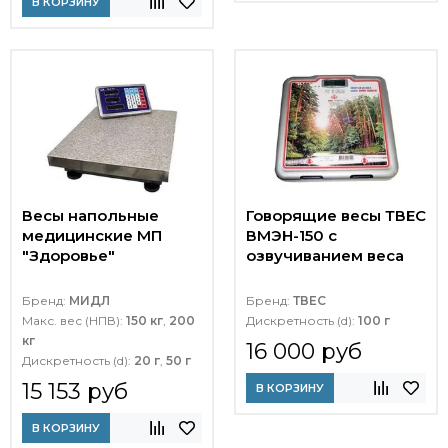
В КОРЗИНУ
Весы напольные
Говорящие весы ТВЕС
медицинские МП
ВМЭН-150 с
"Здоровье"
озвучиванием веса
Бренд:
МИДЛ
Бренд:
ТВЕС
Макс. вес (НПВ):
150 кг
,
200
Дискретность (d):
100 г
кг
16 000 руб
Дискретность (d):
20 г
,
50 г
15 153 руб
В КОРЗИНУ
В КОРЗИНУ