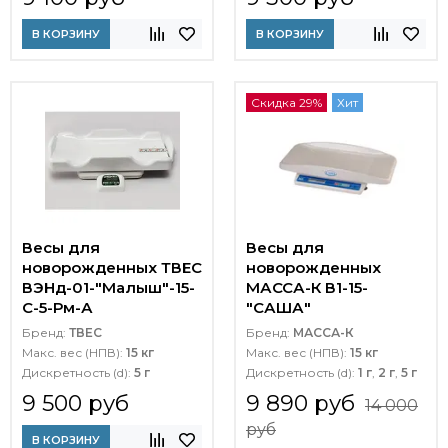
В КОРЗИНУ
В КОРЗИНУ
Скидка 29%
Хит
Весы для
Весы для
новорожденных ТВЕС
новорожденных
ВЭНд-01-"Малыш"-15-
МАССА-К В1-15-
С-5-Рм-А
"САША"
Бренд:
ТВЕС
Бренд:
МАССА-К
Макс. вес (НПВ):
15 кг
Макс. вес (НПВ):
15 кг
Дискретность (d):
5 г
Дискретность (d):
1 г
,
2 г
,
5 г
9 500 руб
9 890 руб
14 000
руб
В КОРЗИНУ