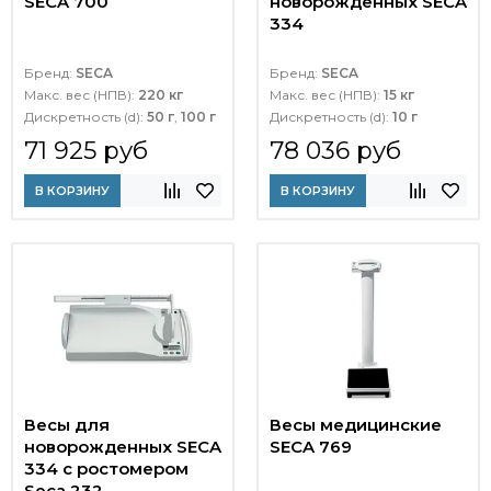
SECA 700
новорожденных SECA
334
Бренд:
SECA
Бренд:
SECA
Макс. вес (НПВ):
220 кг
Макс. вес (НПВ):
15 кг
Дискретность (d):
50 г
,
100 г
Дискретность (d):
10 г
71 925 руб
78 036 руб
В КОРЗИНУ
В КОРЗИНУ
Весы для
Весы медицинские
новорожденных SECA
SECA 769
334 с ростомером
Seca 232