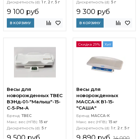
Дискретность (d):
1 г
,
2 г
,
5 г
Дискретность (d):
5 г
9 100 руб
9 300 руб
В КОРЗИНУ
В КОРЗИНУ
Скидка 29%
Хит
Весы для
Весы для
новорожденных ТВЕС
новорожденных
ВЭНд-01-"Малыш"-15-
МАССА-К В1-15-
С-5-Рм-А
"САША"
Бренд:
ТВЕС
Бренд:
МАССА-К
Макс. вес (НПВ):
15 кг
Макс. вес (НПВ):
15 кг
Дискретность (d):
5 г
Дискретность (d):
1 г
,
2 г
,
5 г
9 500 руб
9 890 руб
14 000