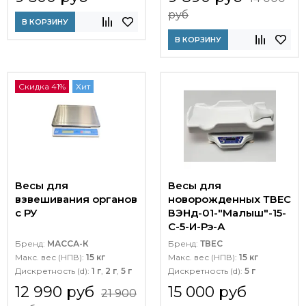
руб
В КОРЗИНУ
В КОРЗИНУ
Скидка 41%
Хит
Весы для
Весы для
взвешивания органов
новорожденных ТВЕС
с РУ
ВЭНд-01-"Малыш"-15-
С-5-И-Рэ-А
Бренд:
МАССА-К
Бренд:
ТВЕС
Макс. вес (НПВ):
15 кг
Макс. вес (НПВ):
15 кг
Дискретность (d):
1 г
,
2 г
,
5 г
Дискретность (d):
5 г
12 990 руб
15 000 руб
21 900