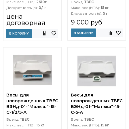
Макс. вес (НПВ):
2610г
Бренд:
ТВЕС
Дискретность (d):
0,1 г
Макс. вес (НПВ):
15 кг
Дискретность (d):
5 г
цена
9 000 руб
договорная
В КОРЗИНУ
В КОРЗИНУ
Весы для
Весы для
новорожденных ТВЕС
новорожденных ТВЕС
ВЭНд-01-"Малыш"-15-
ВЭНд-01-"Малыш"-15-
С-1/2/5-А
С-5-А
Бренд:
ТВЕС
Бренд:
ТВЕС
Макс. вес (НПВ):
15 кг
Макс. вес (НПВ):
15 кг