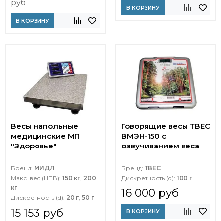
руб
В КОРЗИНУ
В КОРЗИНУ
Весы напольные
Говорящие весы ТВЕС
медицинские МП
ВМЭН-150 с
"Здоровье"
озвучиванием веса
Бренд:
МИДЛ
Бренд:
ТВЕС
Макс. вес (НПВ):
150 кг
,
200
Дискретность (d):
100 г
кг
16 000 руб
Дискретность (d):
20 г
,
50 г
15 153 руб
В КОРЗИНУ