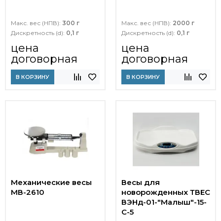
Макс. вес (НПВ):
300 г
Макс. вес (НПВ):
2000 г
Дискретность (d):
0,1 г
Дискретность (d):
0,1 г
цена
цена
договорная
договорная
В КОРЗИНУ
В КОРЗИНУ
Механические весы
Весы для
МВ-2610
новорожденных ТВЕС
ВЭНд-01-"Малыш"-15-
С-5