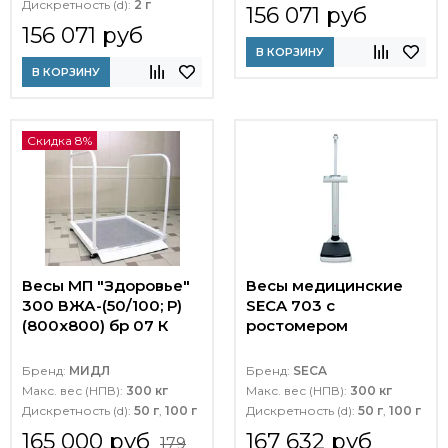
Дискретность (d):
2 г
156 071 руб
156 071 руб
В КОРЗИНУ
В КОРЗИНУ
Скидка 8%
Весы МП "Здоровье"
Весы медицинские
300 ВЖА-(50/100; Р)
SECA 703 с
(800х800) бр 07 К
ростомером
Бренд:
МИДЛ
Бренд:
SECA
Макс. вес (НПВ):
300 кг
Макс. вес (НПВ):
300 кг
Дискретность (d):
50 г
,
100 г
Дискретность (d):
50 г
,
100 г
165 000 руб
167 632 руб
179