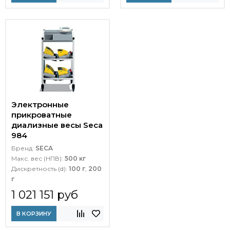
Электронные
прикроватные
диализные весы Seca
984
Бренд:
SECA
Макс. вес (НПВ):
500 кг
Дискретность (d):
100 г
,
200
г
1 021 151 руб
В КОРЗИНУ