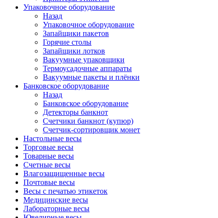
Упаковочное оборудование
Назад
Упаковочное оборудование
Запайщики пакетов
Горячие столы
Запайщики лотков
Вакуумные упаковщики
Термоусадочные аппараты
Вакуумные пакеты и плёнки
Банковское оборудование
Назад
Банковское оборудование
Детекторы банкнот
Cчетчики банкнот (купюр)
Счетчик-сортировщик монет
Настольные весы
Торговые весы
Товарные весы
Счетные весы
Влагозащищенные весы
Почтовые весы
Весы с печатью этикеток
Медицинские весы
Лабораторные весы
Ювелирные весы