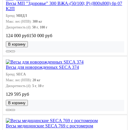
Весы МП "Здоровье" 300 ВЖА-(50/100; Р) (800х800) бр 07
К2П
Бренд:
МИДЛ
Макс. вес (НПВ):
300 кг
Дискретность (d):
50 г
,
100 г
124 000 руб
150 000 руб
В корзину
Весы для новорожденных SECA 374
Бренд:
SECA
Макс. вес (НПВ):
20 кг
Дискретность (d):
5 г
,
10 г
129 595 руб
В корзину
Весы медицинские SECA 769 с ростомером