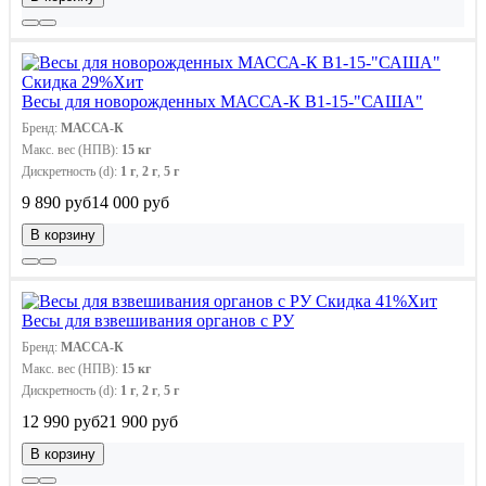
Скидка 29%
Хит
Весы для новорожденных МАССА-К В1-15-"САША"
Бренд:
МАССА-К
Макс. вес (НПВ):
15 кг
Дискретность (d):
1 г
,
2 г
,
5 г
9 890 руб
14 000 руб
В корзину
Скидка 41%
Хит
Весы для взвешивания органов с РУ
Бренд:
МАССА-К
Макс. вес (НПВ):
15 кг
Дискретность (d):
1 г
,
2 г
,
5 г
12 990 руб
21 900 руб
В корзину