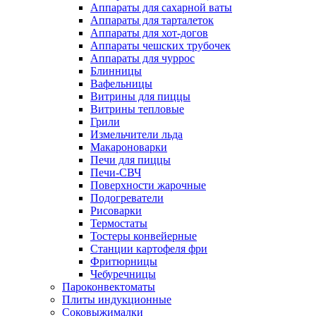
Аппараты для сахарной ваты
Аппараты для тарталеток
Аппараты для хот-догов
Аппараты чешских трубочек
Аппараты для чуррос
Блинницы
Вафельницы
Витрины для пиццы
Витрины тепловые
Грили
Измельчители льда
Макароноварки
Печи для пиццы
Печи-СВЧ
Поверхности жарочные
Подогреватели
Рисоварки
Термостаты
Тостеры конвейерные
Станции картофеля фри
Фритюрницы
Чебуречницы
Пароконвектоматы
Плиты индукционные
Соковыжималки