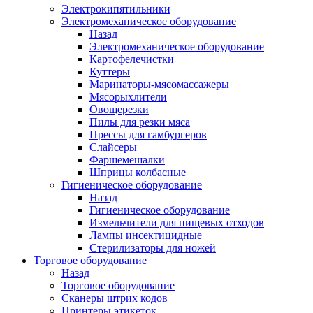
Электрокипятильники
Электромеханическое оборудование
Назад
Электромеханическое оборудование
Картофелечистки
Куттеры
Маринаторы-мясомассажеры
Мясорыхлители
Овощерезки
Пилы для резки мяса
Прессы для гамбургеров
Слайсеры
Фаршемешалки
Шприцы колбасные
Гигиеническое оборудование
Назад
Гигиеническое оборудование
Измельчители для пищевых отходов
Лампы инсектицидные
Стерилизаторы для ножей
Торговое оборудование
Назад
Торговое оборудование
Сканеры штрих кодов
Принтеры этикеток