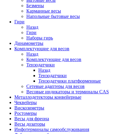
Бытовые весы
Безмены
Карманные весы
Напольные бытовые весы
Гири
Назад
Гири
Наборы гирь
Динамометры
Комплектующие для весов
Назад
Комплектующие для весов
Тензодатчики
Назад
Тензодатчики
Тензодатчики платформенные
Сетевые адаптеры для весов
Весовые индикаторы и терминалы CAS
Металлодетекторы конвейерные
Чеквейеры
Вискозиметры
Ростомеры
Весы для фреона
Весы дозаторы
Инфотерминалы самообслуживания