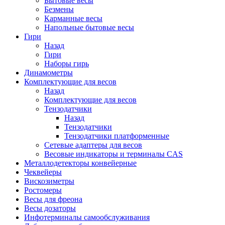
Бытовые весы
Безмены
Карманные весы
Напольные бытовые весы
Гири
Назад
Гири
Наборы гирь
Динамометры
Комплектующие для весов
Назад
Комплектующие для весов
Тензодатчики
Назад
Тензодатчики
Тензодатчики платформенные
Сетевые адаптеры для весов
Весовые индикаторы и терминалы CAS
Металлодетекторы конвейерные
Чеквейеры
Вискозиметры
Ростомеры
Весы для фреона
Весы дозаторы
Инфотерминалы самообслуживания