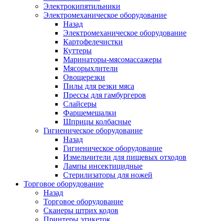
Электрокипятильники
Электромеханическое оборудование
Назад
Электромеханическое оборудование
Картофелечистки
Куттеры
Маринаторы-мясомассажеры
Мясорыхлители
Овощерезки
Пилы для резки мяса
Прессы для гамбургеров
Слайсеры
Фаршемешалки
Шприцы колбасные
Гигиеническое оборудование
Назад
Гигиеническое оборудование
Измельчители для пищевых отходов
Лампы инсектицидные
Стерилизаторы для ножей
Торговое оборудование
Назад
Торговое оборудование
Сканеры штрих кодов
Принтеры этикеток