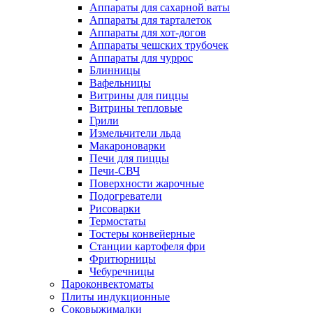
Аппараты для сахарной ваты
Аппараты для тарталеток
Аппараты для хот-догов
Аппараты чешских трубочек
Аппараты для чуррос
Блинницы
Вафельницы
Витрины для пиццы
Витрины тепловые
Грили
Измельчители льда
Макароноварки
Печи для пиццы
Печи-СВЧ
Поверхности жарочные
Подогреватели
Рисоварки
Термостаты
Тостеры конвейерные
Станции картофеля фри
Фритюрницы
Чебуречницы
Пароконвектоматы
Плиты индукционные
Соковыжималки