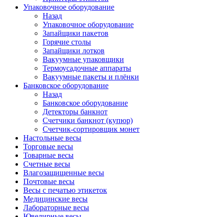
Упаковочное оборудование
Назад
Упаковочное оборудование
Запайщики пакетов
Горячие столы
Запайщики лотков
Вакуумные упаковщики
Термоусадочные аппараты
Вакуумные пакеты и плёнки
Банковское оборудование
Назад
Банковское оборудование
Детекторы банкнот
Cчетчики банкнот (купюр)
Счетчик-сортировщик монет
Настольные весы
Торговые весы
Товарные весы
Счетные весы
Влагозащищенные весы
Почтовые весы
Весы с печатью этикеток
Медицинские весы
Лабораторные весы
Ювелирные весы