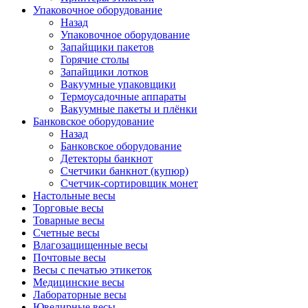
Упаковочное оборудование
Назад
Упаковочное оборудование
Запайщики пакетов
Горячие столы
Запайщики лотков
Вакуумные упаковщики
Термоусадочные аппараты
Вакуумные пакеты и плёнки
Банковское оборудование
Назад
Банковское оборудование
Детекторы банкнот
Cчетчики банкнот (купюр)
Счетчик-сортировщик монет
Настольные весы
Торговые весы
Товарные весы
Счетные весы
Влагозащищенные весы
Почтовые весы
Весы с печатью этикеток
Медицинские весы
Лабораторные весы
Ювелирные весы