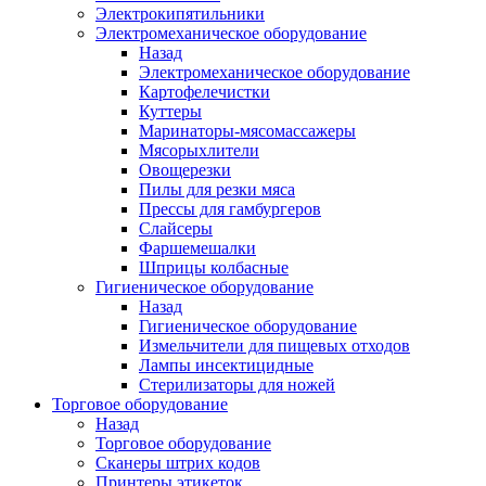
Электрокипятильники
Электромеханическое оборудование
Назад
Электромеханическое оборудование
Картофелечистки
Куттеры
Маринаторы-мясомассажеры
Мясорыхлители
Овощерезки
Пилы для резки мяса
Прессы для гамбургеров
Слайсеры
Фаршемешалки
Шприцы колбасные
Гигиеническое оборудование
Назад
Гигиеническое оборудование
Измельчители для пищевых отходов
Лампы инсектицидные
Стерилизаторы для ножей
Торговое оборудование
Назад
Торговое оборудование
Сканеры штрих кодов
Принтеры этикеток