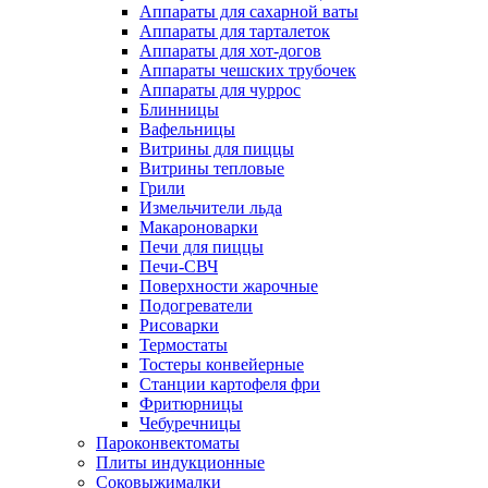
Аппараты для сахарной ваты
Аппараты для тарталеток
Аппараты для хот-догов
Аппараты чешских трубочек
Аппараты для чуррос
Блинницы
Вафельницы
Витрины для пиццы
Витрины тепловые
Грили
Измельчители льда
Макароноварки
Печи для пиццы
Печи-СВЧ
Поверхности жарочные
Подогреватели
Рисоварки
Термостаты
Тостеры конвейерные
Станции картофеля фри
Фритюрницы
Чебуречницы
Пароконвектоматы
Плиты индукционные
Соковыжималки