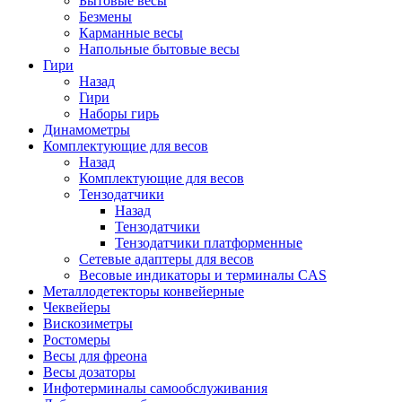
Бытовые весы
Безмены
Карманные весы
Напольные бытовые весы
Гири
Назад
Гири
Наборы гирь
Динамометры
Комплектующие для весов
Назад
Комплектующие для весов
Тензодатчики
Назад
Тензодатчики
Тензодатчики платформенные
Сетевые адаптеры для весов
Весовые индикаторы и терминалы CAS
Металлодетекторы конвейерные
Чеквейеры
Вискозиметры
Ростомеры
Весы для фреона
Весы дозаторы
Инфотерминалы самообслуживания