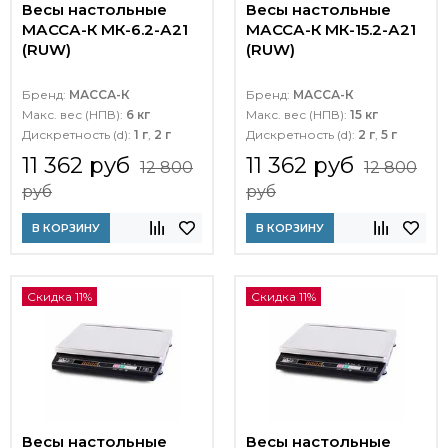
Весы настольные
Весы настольные
МАССА-К МК-6.2-А21
МАССА-К МК-15.2-А21
(RUW)
(RUW)
Бренд:
МАССА-К
Бренд:
МАССА-К
Макс. вес (НПВ):
6 кг
Макс. вес (НПВ):
15 кг
Дискретность (d):
1 г
,
2 г
Дискретность (d):
2 г
,
5 г
11 362 руб
11 362 руб
12 800
12 800
руб
руб
В КОРЗИНУ
В КОРЗИНУ
Скидка 11%
Скидка 11%
Весы настольные
Весы настольные