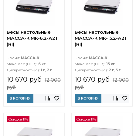
Весы настольные
Весы настольные
МАССА-К МК-6.2-А21
МАССА-К МК-15.2-А21
(RI)
(RI)
Бренд:
МАССА-К
Бренд:
МАССА-К
Макс. вес (НПВ):
6 кг
Макс. вес (НПВ):
15 кг
Дискретность (d):
1 г
,
2 г
Дискретность (d):
2 г
,
5 г
10 670 руб
10 670 руб
12 000
12 000
руб
руб
В КОРЗИНУ
В КОРЗИНУ
Скидка 11%
Скидка 11%