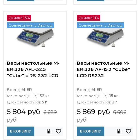
Скидка 13%
Скидка 11%
Совместимы с Эвотор
Совместимы с Эвотор
Весы настольные M-
Весы настольные M-
ER 326 AFL-32.5
ER 326 AF-15.2 "Cube"
"Cube" c RS-232 LCD
LCD RS232
Бренд:
M-ER
Бренд:
M-ER
Макс. вес (НПВ):
32 кг
Макс. вес (НПВ):
15 кг
Дискретность (d):
5 г
Дискретность (d):
2 г
5 804 руб
5 869 руб
6 689
6 606
руб
руб
В КОРЗИНУ
В КОРЗИНУ