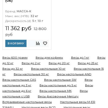
(UE)
Бренд:
МАССА-К
Макс. вес (НПВ):
32 кг
Дискретность (d):
5 г
,
10 г
11 362 руб
12 800
руб
В КОРЗИНУ
Весы 600 грамм
Весы для кофеен
Весы до 1 кг
Весы
до 12 кг
Весы до 2 кг
Весы до 20 кг
Весы до 25 кг
Весы до 32 кг
Весы настольные 10 кг
Весы настольные 15
кг
Весы настольные 30 кг
Весы настольные AND
Весы настольные CAS
Весы настольные SW
Весы
настольные до 3 кг
Весы настольные до 5 кг
Весы
настольные до 6 кг
Весы настольные МК
Весы
настольные с USB
Весы фасовочные Mercury
Встраиваемые настольные весы
Настольные весы M-ER
326AFU
Настольные весы ВСП
Настольные весы