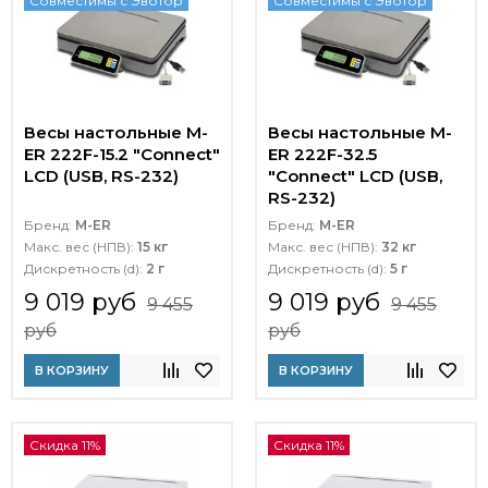
Совместимы с Эвотор
Совместимы с Эвотор
Весы настольные M-
Весы настольные M-
ER 222F-15.2 "Connect"
ER 222F-32.5
LCD (USB, RS-232)
"Connect" LCD (USB,
RS-232)
Бренд:
M-ER
Бренд:
M-ER
Макс. вес (НПВ):
15 кг
Макс. вес (НПВ):
32 кг
Дискретность (d):
2 г
Дискретность (d):
5 г
9 019 руб
9 019 руб
9 455
9 455
руб
руб
В КОРЗИНУ
В КОРЗИНУ
Скидка 11%
Скидка 11%