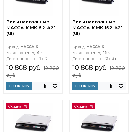
Весы настольные
Весы настольные
МАССА-К МК-6.2-А21
МАССА-К МК-15.2-А21
(UI)
(UI)
Бренд:
МАССА-К
Бренд:
МАССА-К
Макс. вес (НПВ):
6 кг
Макс. вес (НПВ):
15 кг
Дискретность (d):
1 г
,
2 г
Дискретность (d):
2 г
,
5 г
10 868 руб
10 868 руб
12 200
12 200
руб
руб
В КОРЗИНУ
В КОРЗИНУ
Скидка 11%
Скидка 11%