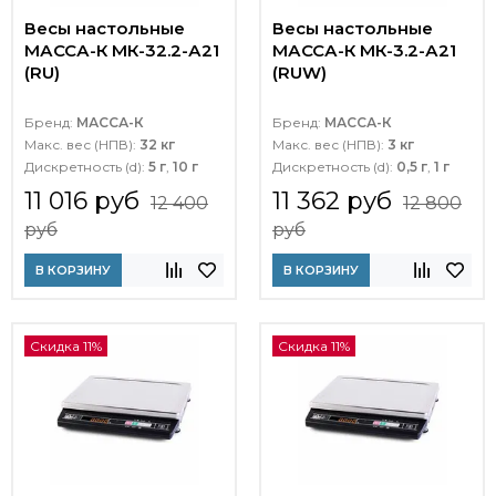
Весы настольные
Весы настольные
МАССА-К МК-32.2-А21
МАССА-К МК-3.2-А21
(RU)
(RUW)
Бренд:
МАССА-К
Бренд:
МАССА-К
Макс. вес (НПВ):
32 кг
Макс. вес (НПВ):
3 кг
Дискретность (d):
5 г
,
10 г
Дискретность (d):
0,5 г
,
1 г
11 016 руб
11 362 руб
12 400
12 800
руб
руб
В КОРЗИНУ
В КОРЗИНУ
Скидка 11%
Скидка 11%