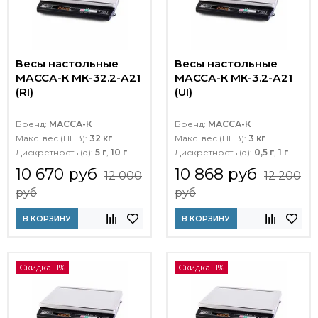
Весы настольные
Весы настольные
МАССА-К МК-32.2-А21
МАССА-К МК-3.2-А21
(RI)
(UI)
Бренд:
МАССА-К
Бренд:
МАССА-К
Макс. вес (НПВ):
32 кг
Макс. вес (НПВ):
3 кг
Дискретность (d):
5 г
,
10 г
Дискретность (d):
0,5 г
,
1 г
10 670 руб
10 868 руб
12 000
12 200
руб
руб
В КОРЗИНУ
В КОРЗИНУ
Скидка 11%
Скидка 11%