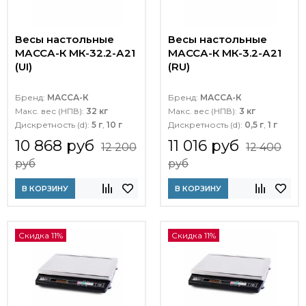
Весы настольные
Весы настольные
МАССА-К МК-32.2-А21
МАССА-К МК-3.2-А21
(UI)
(RU)
Бренд:
МАССА-К
Бренд:
МАССА-К
Макс. вес (НПВ):
32 кг
Макс. вес (НПВ):
3 кг
Дискретность (d):
5 г
,
10 г
Дискретность (d):
0,5 г
,
1 г
10 868 руб
11 016 руб
12 200
12 400
руб
руб
В КОРЗИНУ
В КОРЗИНУ
Скидка 11%
Скидка 11%