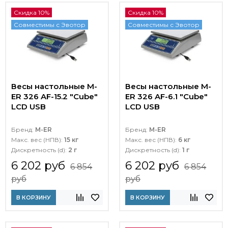
Скидка 10%
Скидка 10%
Совместимы с Эвотор
Совместимы с Эвотор
Весы настольные M-
Весы настольные M-
ER 326 AF-15.2 "Cube"
ER 326 AF-6.1 "Cube"
LCD USB
LCD USB
Бренд:
M-ER
Бренд:
M-ER
Макс. вес (НПВ):
15 кг
Макс. вес (НПВ):
6 кг
Дискретность (d):
2 г
Дискретность (d):
1 г
6 202 руб
6 202 руб
6 854
6 854
руб
руб
В КОРЗИНУ
В КОРЗИНУ