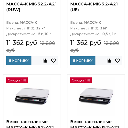
МАССА-К МК-32.2-А21
МАССА-К МК-3.2-А21
(RUW)
(UE)
Бренд:
МАССА-К
Бренд:
МАССА-К
Макс. вес (НПВ):
32 кг
Макс. вес (НПВ):
3 кг
Дискретность (d):
5 г
,
10 г
Дискретность (d):
0,5 г
,
1 г
11 362 руб
11 362 руб
12 800
12 800
руб
руб
В КОРЗИНУ
В КОРЗИНУ
Скидка 11%
Скидка 11%
Весы настольные
Весы настольные
МАССА-К МК-6.2-А21
МАССА-К МК-15.2-А21