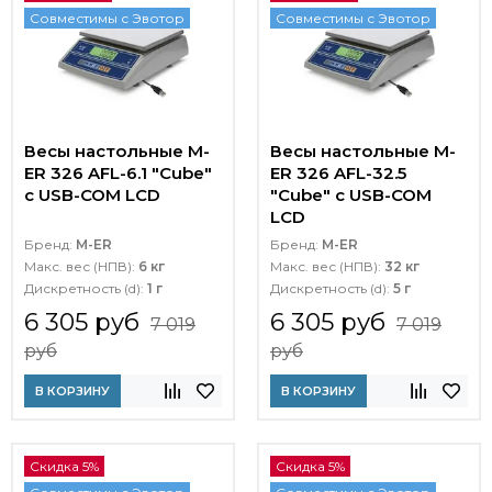
Совместимы с Эвотор
Совместимы с Эвотор
Весы настольные M-
Весы настольные M-
ER 326 AFL-6.1 "Cube"
ER 326 AFL-32.5
c USB-COM LCD
"Cube" c USB-COM
LCD
Бренд:
M-ER
Бренд:
M-ER
Макс. вес (НПВ):
6 кг
Макс. вес (НПВ):
32 кг
Дискретность (d):
1 г
Дискретность (d):
5 г
6 305 руб
6 305 руб
7 019
7 019
руб
руб
В КОРЗИНУ
В КОРЗИНУ
Скидка 5%
Скидка 5%