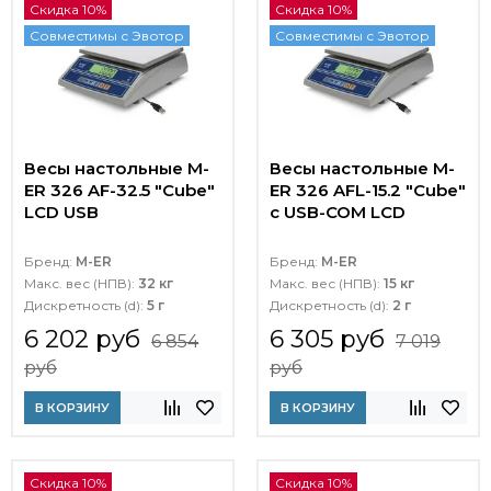
Скидка 10%
Скидка 10%
Совместимы с Эвотор
Совместимы с Эвотор
Весы настольные M-
Весы настольные M-
ER 326 AF-32.5 "Cube"
ER 326 AFL-15.2 "Cube"
LCD USB
c USB-COM LCD
Бренд:
M-ER
Бренд:
M-ER
Макс. вес (НПВ):
32 кг
Макс. вес (НПВ):
15 кг
Дискретность (d):
5 г
Дискретность (d):
2 г
6 202 руб
6 305 руб
6 854
7 019
руб
руб
В КОРЗИНУ
В КОРЗИНУ
Скидка 10%
Скидка 10%