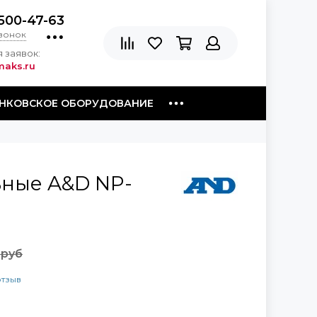
500-47-63
звонок
 заявок:
aks.ru
НКОВСКОЕ ОБОРУДОВАНИЕ
ьные A&D NP-
 руб
отзыв