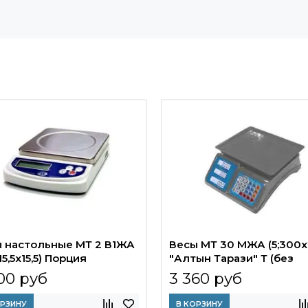
 настольные МТ 2 В1ЖА
Весы МТ 30 МЖА (5;300x
 15,5х15,5) Порция
"Алтын Тарази" Т (без
поверки)
00 руб
3 360 руб
ОРЗИНУ
В КОРЗИНУ