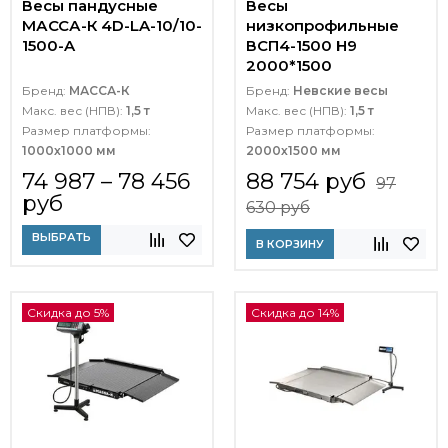
Весы пандусные
Весы
МАССА-К 4D-LA-10/10-
низкопрофильные
1500-A
ВСП4-1500 Н9
2000*1500
Бренд:
МАССА-К
Бренд:
Невские весы
Макс. вес (НПВ):
1,5 т
Макс. вес (НПВ):
1,5 т
Размер платформы:
Размер платформы:
1000х1000 мм
2000х1500 мм
74 987 – 78 456
88 754 руб
97
руб
630 руб
ВЫБРАТЬ
В КОРЗИНУ
Скидка до 5%
Скидка до 14%