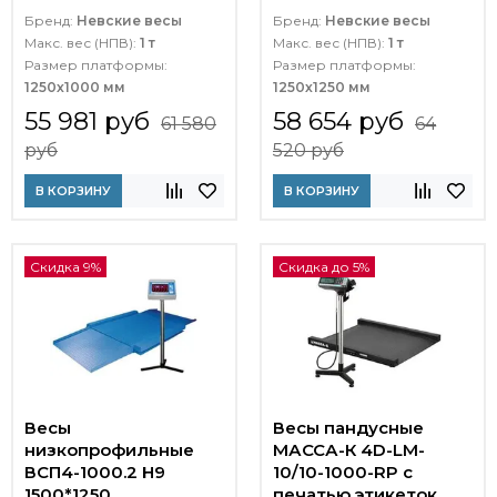
Бренд:
Невские весы
Бренд:
Невские весы
Макс. вес (НПВ):
1 т
Макс. вес (НПВ):
1 т
Размер платформы:
Размер платформы:
1250х1000 мм
1250х1250 мм
55 981 руб
58 654 руб
61 580
64
руб
520 руб
В КОРЗИНУ
В КОРЗИНУ
Скидка 9%
Скидка до 5%
Весы
Весы пандусные
низкопрофильные
МАССА-К 4D-LM-
ВСП4-1000.2 Н9
10/10-1000-RP с
1500*1250
печатью этикеток