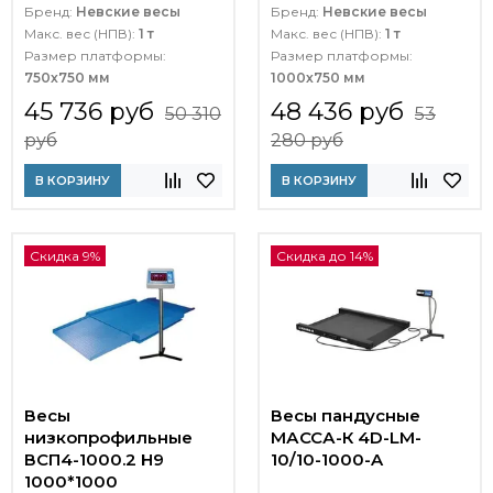
Бренд:
Невские весы
Бренд:
Невские весы
Макс. вес (НПВ):
1 т
Макс. вес (НПВ):
1 т
Размер платформы:
Размер платформы:
750х750 мм
1000х750 мм
45 736 руб
48 436 руб
50 310
53
руб
280 руб
В КОРЗИНУ
В КОРЗИНУ
Скидка 9%
Скидка до 14%
Весы
Весы пандусные
низкопрофильные
МАССА-К 4D-LM-
ВСП4-1000.2 Н9
10/10-1000-A
1000*1000