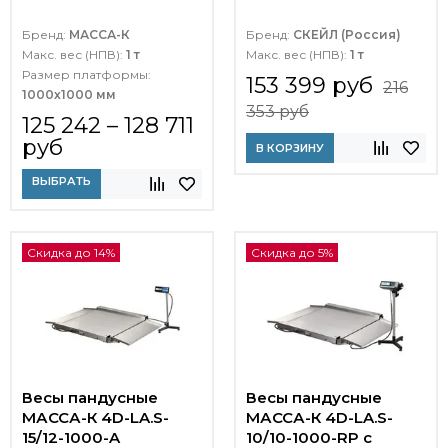
Бренд:
МАССА-К
Бренд:
СКЕЙЛ (Россия)
Макс. вес (НПВ):
1 т
Макс. вес (НПВ):
1 т
Размер платформы:
153 399 руб
216
1000х1000 мм
353 руб
125 242 – 128 711
руб
В КОРЗИНУ
ВЫБРАТЬ
Скидка до 14%
Скидка до 5%
Весы пандусные
Весы пандусные
МАССА-К 4D-LA.S-
МАССА-К 4D-LA.S-
15/12-1000-A
10/10-1000-RP с