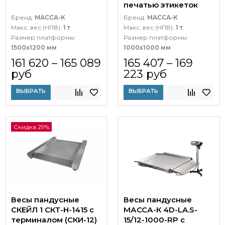
печатью этикеток
Бренд:
МАССА-К
Бренд:
МАССА-К
Макс. вес (НПВ):
1 т
Макс. вес (НПВ):
1 т
Размер платформы:
Размер платформы:
1500х1200 мм
1000х1000 мм
161 620 – 165 089
165 407 – 169
руб
223 руб
ВЫБРАТЬ
ВЫБРАТЬ
Скидка 29%
Весы пандусные
Весы пандусные
СКЕЙЛ 1 СКТ-Н-1415 с
МАССА-К 4D-LA.S-
терминалом (СКИ-12)
15/12-1000-RP с