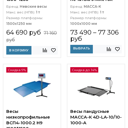
Бренд:
Невские весы
Бренд:
МАССА-К
Макс. вес (НПВ):
1 т
Макс. вес (НПВ):
1 т
Размер платформы:
Размер платформы:
1500х1250 мм
1000х1000 мм
64 690 руб
73 490 – 77 306
71 160
руб
руб
ВЫБРАТЬ
В КОРЗИНУ
Скидка 9%
Скидка до 14%
Весы
Весы пандусные
низкопрофильные
МАССА-К 4D-LA-10/10-
ВСП4-1000.2 Н9
1000-A