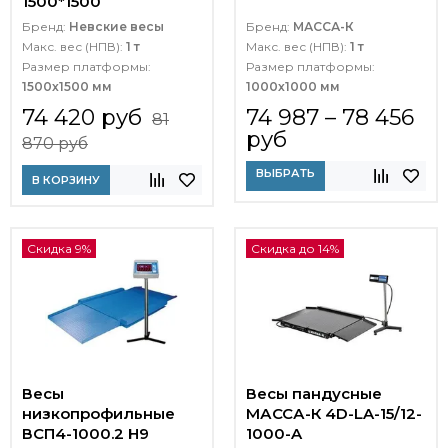
1500*1500
Бренд:
Невские весы
Бренд:
МАССА-К
Макс. вес (НПВ):
1 т
Макс. вес (НПВ):
1 т
Размер платформы:
Размер платформы:
1500х1500 мм
1000х1000 мм
74 420 руб
74 987 – 78 456
81
руб
870 руб
ВЫБРАТЬ
В КОРЗИНУ
Скидка 9%
Скидка до 14%
Весы
Весы пандусные
низкопрофильные
МАССА-К 4D-LA-15/12-
ВСП4-1000.2 Н9
1000-A