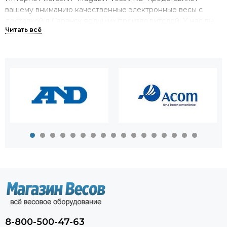
вашему вниманию качественные электронные весы с
доставкой в Саранск ведущих производителей. У нас вы
можете купить весы на все случаи жизни,
предназначенные как для измерений высокой точности,
так и для тяжелых грузов массой до 100 тонн в
производстве.
Большой выбор весов в одном
магазине.
Мы можем предложить вам приобрести весы
электронные самых различных видов. У нас вы найдете:
торговые и товарные весы;
крановые весы;
аналитические и лабораторные весы;
платформенные весы;
автомобильные весы.
8-800-500-47-63