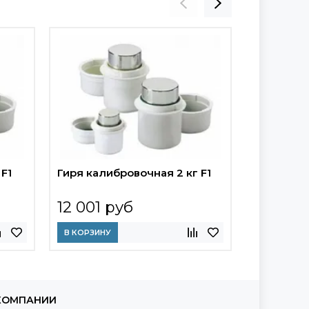
 F1
Гиря калибровочная 2 кг F1
Гиря кали
12 001 руб
13 825 
В КОРЗИНУ
В КОРЗИНУ
КОМПАНИИ