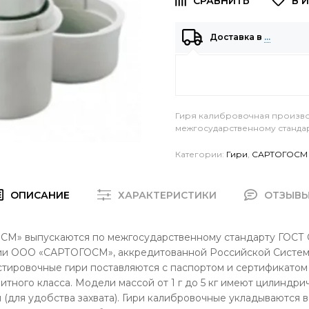
Доставка в
…
Гиря калибровочная произво
межгосударственному стандарт
Категории:
Гири
,
САРТОГОСМ
ОПИСАНИЕ
ХАРАКТЕРИСТИКИ
ОТЗЫВ
М» выпускаются по межгосударственному стандарту ГОСТ OI
рии ООО «САРТОГОСМ», аккредитованной Российской Систем
юстировочные гири поставляются с паспортом и сертификатом
итного класса. Модели массой от 1 г до 5 кг имеют цилиндрич
 (для удобства захвата). Гири калибровочные укладываются 