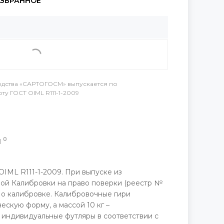
дства «САРТОГОСМ» выпускается по
у ГОСТ OIML R111-1-2009
0
Ы
ML R111-1-2009. При выпуске из
ой Калибровки на право поверки (реестр №
 о калибровке. Калибровочные гири
ескую форму, а массой 10 кг –
в индивидуальные футляры в соответствии с