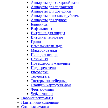
Аппараты для сахарной ваты
Аппараты для тарталеток
Аппараты для хот-догов
Аппараты чешских трубочек
Аппараты для чуррос
Блинницы
Вафельницы
Витрины для пиццы
Витрины тепловые
Грили
Измельчители льда
Макароноварки
Печи для пиццы
Печи-СВЧ
Поверхности жарочные
Подогреватели
Рисоварки
Термостаты
Тостеры конвейерные
Станции картофеля фри
Фритюрницы
Чебуречницы
Пароконвектоматы
Плиты индукционные
Соковыжималки