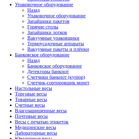
Упаковочное оборудование
Назад
Упаковочное оборудование
Запайщики пакетов
Горячие столы
Запайщики лотков
Вакуумные упаковщики
Термоусадочные аппараты
Вакуумные пакеты и плёнки
Банковское оборудование
Назад
Банковское оборудование
Детекторы банкнот
Cчетчики банкнот (купюр)
Счетчик-сортировщик монет
Настольные весы
Торговые весы
Товарные весы
Счетные весы
Влагозащищенные весы
Почтовые весы
Весы с печатью этикеток
Медицинские весы
Лабораторные весы
Ювелирные весы