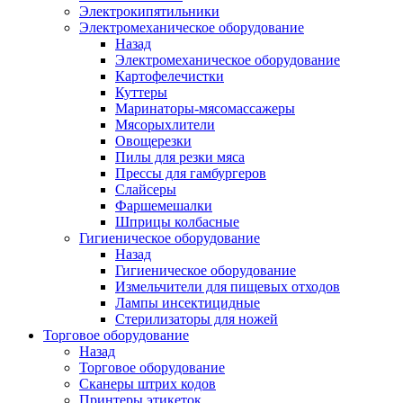
Электрокипятильники
Электромеханическое оборудование
Назад
Электромеханическое оборудование
Картофелечистки
Куттеры
Маринаторы-мясомассажеры
Мясорыхлители
Овощерезки
Пилы для резки мяса
Прессы для гамбургеров
Слайсеры
Фаршемешалки
Шприцы колбасные
Гигиеническое оборудование
Назад
Гигиеническое оборудование
Измельчители для пищевых отходов
Лампы инсектицидные
Стерилизаторы для ножей
Торговое оборудование
Назад
Торговое оборудование
Сканеры штрих кодов
Принтеры этикеток