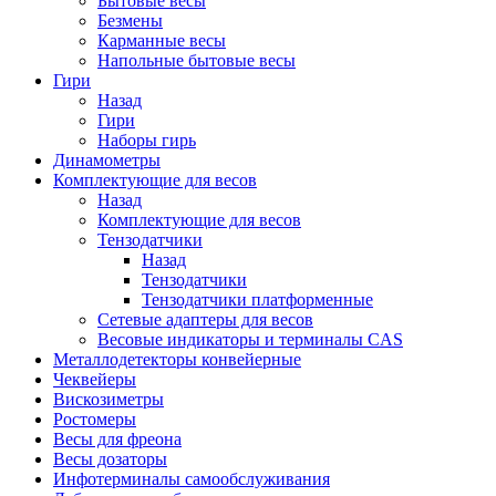
Бытовые весы
Безмены
Карманные весы
Напольные бытовые весы
Гири
Назад
Гири
Наборы гирь
Динамометры
Комплектующие для весов
Назад
Комплектующие для весов
Тензодатчики
Назад
Тензодатчики
Тензодатчики платформенные
Сетевые адаптеры для весов
Весовые индикаторы и терминалы CAS
Металлодетекторы конвейерные
Чеквейеры
Вискозиметры
Ростомеры
Весы для фреона
Весы дозаторы
Инфотерминалы самообслуживания