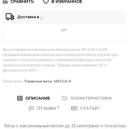
Доставка в
…
Весы товарные (напольные) электронные ТВ-S-32.2-A013
предназначены для статических измерений массы грузов при
учетных и технологических операциях в промышленности,
сельском хозяйстве и в быту. Предел взвешивания: 32 кг.
Дискретность 5/10 г.
Категории:
Товарные весы
,
МАССА-К
ОПИСАНИЕ
ХАРАКТЕРИСТИКИ
0
1
ОТЗЫВЫ
СТАТЬИ
Весы с максимальным весом до 32 килограмм и точностью