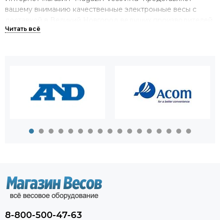
вашему вниманию качественные электронные весы с
доставкой в Великий Новгород ведущих производителей.
У нас вы можете купить весы на все случаи жизни,
предназначенные как для измерений высокой точности,
так и для тяжелых грузов массой до 100 тонн в
производстве.
Большой выбор весов в одном
магазине.
Мы можем предложить вам приобрести весы
электронные самых различных видов. У нас вы найдете:
торговые и товарные весы;
крановые весы;
аналитические и лабораторные весы;
платформенные весы;
автомобильные весы.
8-800-500-47-63