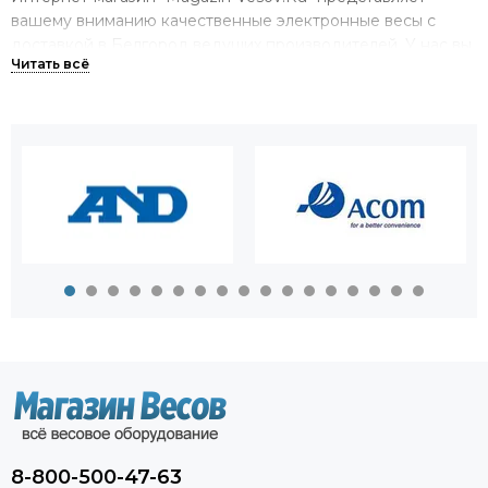
вашему вниманию качественные электронные весы с
доставкой в Белгород ведущих производителей. У нас вы
можете купить весы на все случаи жизни,
предназначенные как для измерений высокой точности,
так и для тяжелых грузов массой до 100 тонн в
производстве.
Большой выбор весов в одном
магазине.
Мы можем предложить вам приобрести весы
электронные самых различных видов. У нас вы найдете:
торговые и товарные весы;
крановые весы;
аналитические и лабораторные весы;
платформенные весы;
автомобильные весы.
8-800-500-47-63