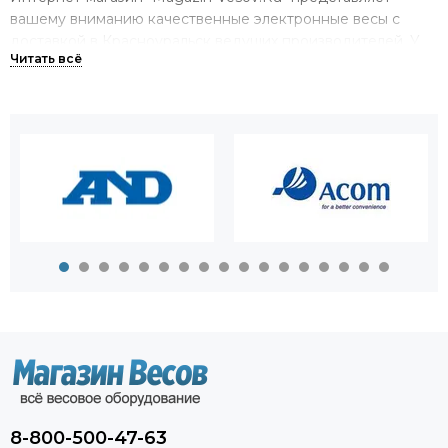
вашему вниманию качественные электронные весы с
доставкой в Красноуральск ведущих производителей. У
нас вы можете купить весы на все случаи жизни,
предназначенные как для измерений высокой точности,
так и для тяжелых грузов массой до 100 тонн в
производстве.
Большой выбор весов в одном
магазине.
Мы можем предложить вам приобрести весы
электронные самых различных видов. У нас вы найдете:
торговые и товарные весы;
крановые весы;
аналитические и лабораторные весы;
платформенные весы;
автомобильные весы.
8-800-500-47-63