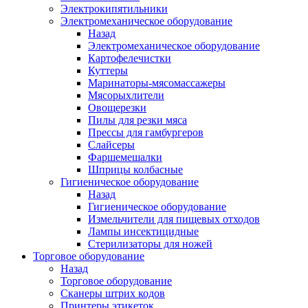
Электрокипятильники
Электромеханическое оборудование
Назад
Электромеханическое оборудование
Картофелечистки
Куттеры
Маринаторы-мясомассажеры
Мясорыхлители
Овощерезки
Пилы для резки мяса
Прессы для гамбургеров
Слайсеры
Фаршемешалки
Шприцы колбасные
Гигиеническое оборудование
Назад
Гигиеническое оборудование
Измельчители для пищевых отходов
Лампы инсектицидные
Стерилизаторы для ножей
Торговое оборудование
Назад
Торговое оборудование
Сканеры штрих кодов
Принтеры этикеток