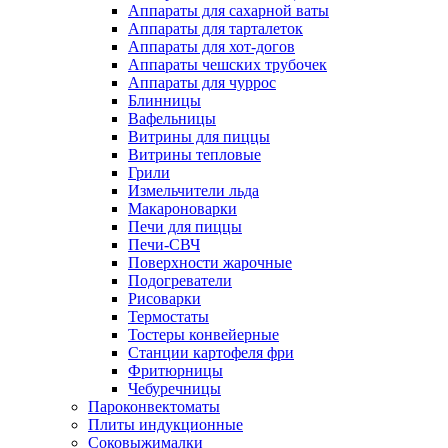
Аппараты для сахарной ваты
Аппараты для тарталеток
Аппараты для хот-догов
Аппараты чешских трубочек
Аппараты для чуррос
Блинницы
Вафельницы
Витрины для пиццы
Витрины тепловые
Грили
Измельчители льда
Макароноварки
Печи для пиццы
Печи-СВЧ
Поверхности жарочные
Подогреватели
Рисоварки
Термостаты
Тостеры конвейерные
Станции картофеля фри
Фритюрницы
Чебуречницы
Пароконвектоматы
Плиты индукционные
Соковыжималки