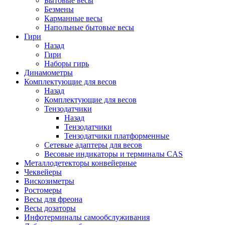
Бытовые весы
Безмены
Карманные весы
Напольные бытовые весы
Гири
Назад
Гири
Наборы гирь
Динамометры
Комплектующие для весов
Назад
Комплектующие для весов
Тензодатчики
Назад
Тензодатчики
Тензодатчики платформенные
Сетевые адаптеры для весов
Весовые индикаторы и терминалы CAS
Металлодетекторы конвейерные
Чеквейеры
Вискозиметры
Ростомеры
Весы для фреона
Весы дозаторы
Инфотерминалы самообслуживания