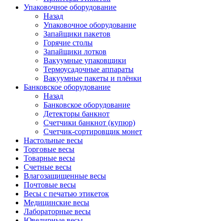
Упаковочное оборудование
Назад
Упаковочное оборудование
Запайщики пакетов
Горячие столы
Запайщики лотков
Вакуумные упаковщики
Термоусадочные аппараты
Вакуумные пакеты и плёнки
Банковское оборудование
Назад
Банковское оборудование
Детекторы банкнот
Cчетчики банкнот (купюр)
Счетчик-сортировщик монет
Настольные весы
Торговые весы
Товарные весы
Счетные весы
Влагозащищенные весы
Почтовые весы
Весы с печатью этикеток
Медицинские весы
Лабораторные весы
Ювелирные весы