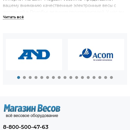
вашему вниманию качественные электронные весы с
доставкой в Приобье ведущих производителей. У нас вы
можете купить весы на все случаи жизни,
предназначенные как для измерений высокой точности,
так и для тяжелых грузов массой до 100 тонн в
производстве.
Большой выбор весов в одном
магазине.
Мы можем предложить вам приобрести весы
электронные самых различных видов. У нас вы найдете:
торговые и товарные весы;
крановые весы;
аналитические и лабораторные весы;
платформенные весы;
автомобильные весы.
8-800-500-47-63