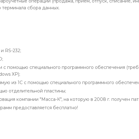
ароучетные операции (продажа, прием, отпуск, списание, ин
го терминала сбора данных.
и RS-232;
D;
ли с помощью специального программного обеспечения (тре
dows XP);
ямую из 1С с помощью специального программного обеспечен
щью отделительной пластины;
вация компании "Масса-К", на которую в 2008 г. получен пат
рамм предоставляется бесплатно!