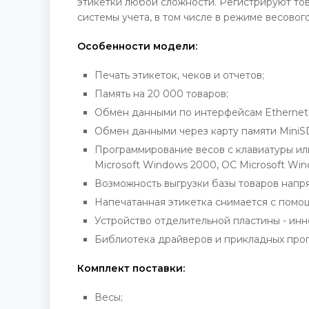
этикетки любой сложности. Регистрируют тов
системы учета, в том числе в режиме весово
Особенности модели:
Печать этикеток, чеков и отчетов;
Память на 20 000 товаров;
Обмен данными по интерфейсам Ethernet 
Обмен данными через карту памяти MiniS
Программирование весов с клавиатуры и
Microsoft Windows 2000, OC Microsoft Win
Возможность выгрузки базы товаров напр
Напечатанная этикетка снимается с помо
Устройство отделительной пластины - инно
Библиотека драйверов и прикладных прог
Комплект поставки:
Весы;