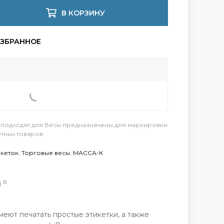
В КОРЗИНУ
 подходят для
Весы предназначены для маркировки
етных товаров
.
икеток
,
Торговые весы
,
МАССА-К
0
Ы
меют печатать простые этикетки, а также