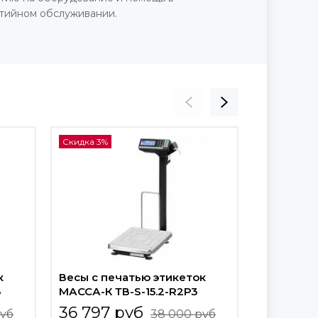
нтийном обслуживании.
Скидка 3%
Скидка 3%
к
Весы с печатью этикеток
Весы с п
3
МАССА-К ТВ-S-15.2-R2Р3
МАССА-К 
36 797 руб
36 797
руб
38 000 руб