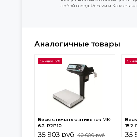
любой город России и Казахстана
Аналогичные товары
Скидка 12%
Скидк
Весы с печатью этикеток MK-
Весы
6.2-R2P10
15.2
35 903 руб
35 
40 600 руб