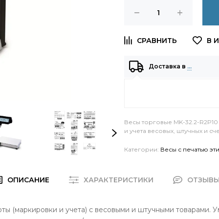
Доставка в
…
Весы торговые MK-32.2-R2P10
и учета весовых, штучных и сч
Категории:
Весы с печатью эт
ОПИСАНИЕ
ХАРАКТЕРИСТИКИ
ОТЗЫВ
ы (маркировки и учета) с весовыми и штучными товарами. У