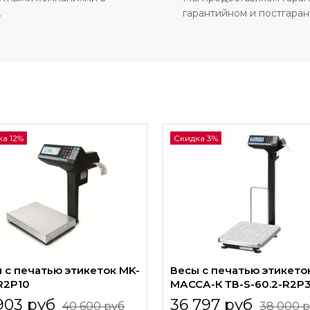
.
гарантийном и постгара
а 12%
Скидка 3%
 с печатью этикеток MK-
Весы с печатью этикето
-R2P10
МАССА-К ТВ-S-60.2-R2P
903 руб
36 797 руб
40 600 руб
38 000 