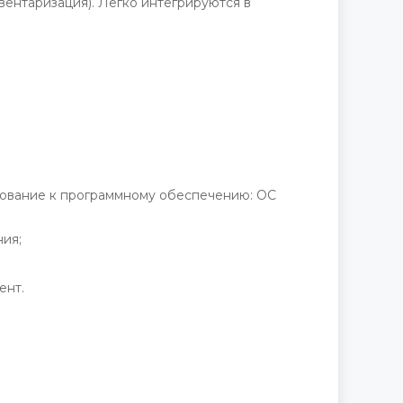
вентаризация). Легко интегрируются в
бование к программному обеспечению: ОС
ия;
ент.