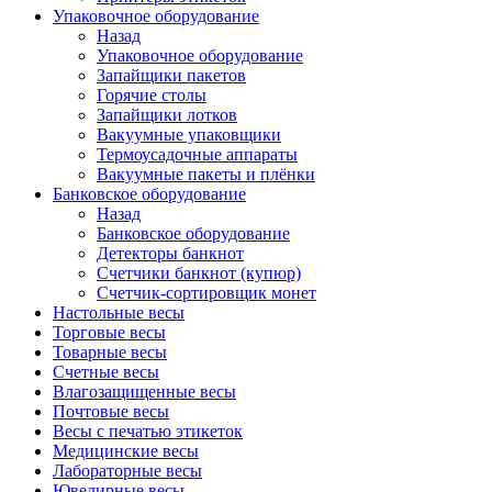
Упаковочное оборудование
Назад
Упаковочное оборудование
Запайщики пакетов
Горячие столы
Запайщики лотков
Вакуумные упаковщики
Термоусадочные аппараты
Вакуумные пакеты и плёнки
Банковское оборудование
Назад
Банковское оборудование
Детекторы банкнот
Cчетчики банкнот (купюр)
Счетчик-сортировщик монет
Настольные весы
Торговые весы
Товарные весы
Счетные весы
Влагозащищенные весы
Почтовые весы
Весы с печатью этикеток
Медицинские весы
Лабораторные весы
Ювелирные весы