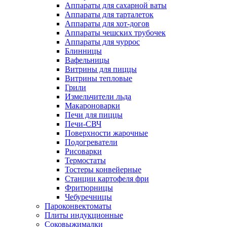
Аппараты для сахарной ваты
Аппараты для тарталеток
Аппараты для хот-догов
Аппараты чешских трубочек
Аппараты для чуррос
Блинницы
Вафельницы
Витрины для пиццы
Витрины тепловые
Грили
Измельчители льда
Макароноварки
Печи для пиццы
Печи-СВЧ
Поверхности жарочные
Подогреватели
Рисоварки
Термостаты
Тостеры конвейерные
Станции картофеля фри
Фритюрницы
Чебуречницы
Пароконвектоматы
Плиты индукционные
Соковыжималки