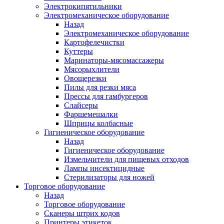
Электрокипятильники
Электромеханическое оборудование
Назад
Электромеханическое оборудование
Картофелечистки
Куттеры
Маринаторы-мясомассажеры
Мясорыхлители
Овощерезки
Пилы для резки мяса
Прессы для гамбургеров
Слайсеры
Фаршемешалки
Шприцы колбасные
Гигиеническое оборудование
Назад
Гигиеническое оборудование
Измельчители для пищевых отходов
Лампы инсектицидные
Стерилизаторы для ножей
Торговое оборудование
Назад
Торговое оборудование
Сканеры штрих кодов
Принтеры этикеток