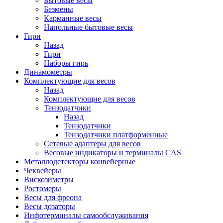
Бытовые весы
Безмены
Карманные весы
Напольные бытовые весы
Гири
Назад
Гири
Наборы гирь
Динамометры
Комплектующие для весов
Назад
Комплектующие для весов
Тензодатчики
Назад
Тензодатчики
Тензодатчики платформенные
Сетевые адаптеры для весов
Весовые индикаторы и терминалы CAS
Металлодетекторы конвейерные
Чеквейеры
Вискозиметры
Ростомеры
Весы для фреона
Весы дозаторы
Инфотерминалы самообслуживания